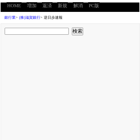
HOME
増加
返済
新規
解消
PC版
銀行業
>
(株)滋賀銀行
>
逆日歩速報