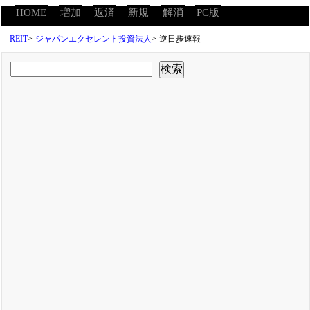
HOME
増加
返済
新規
解消
PC版
REIT
>
ジャパンエクセレント投資法人
>
逆日歩速報