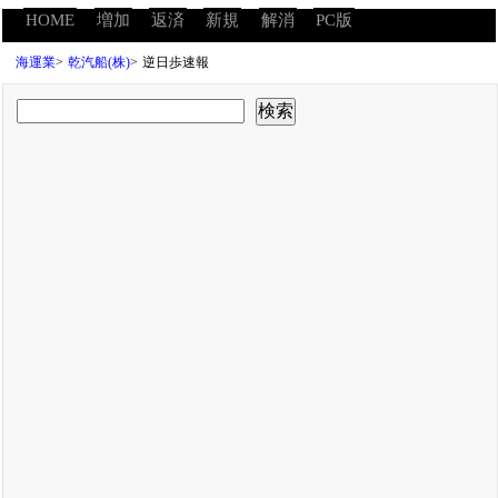
HOME
増加
返済
新規
解消
PC版
海運業
>
乾汽船(株)
>
逆日歩速報