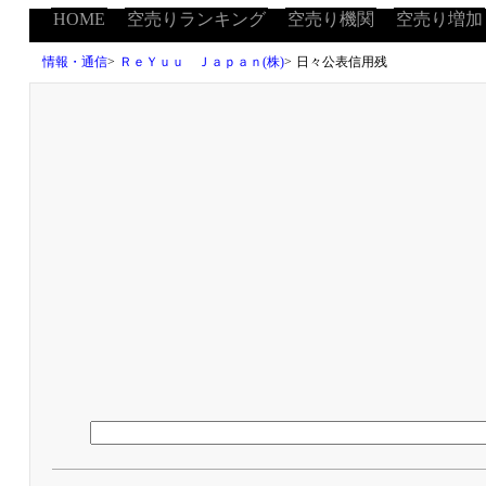
HOME
空売りランキング
空売り機関
空売り増加
情報・通信
>
ＲｅＹｕｕ Ｊａｐａｎ(株)
>
日々公表信用残