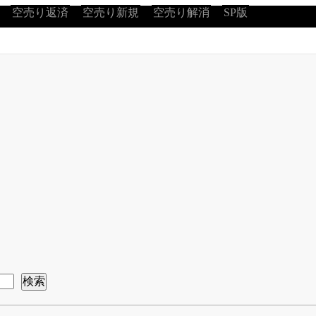
空売り返済
空売り新規
空売り解消
SP版