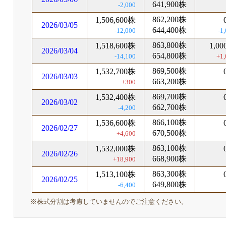
641,900株
-2,000
862,200株
1,506,600株
2026/03/05
644,400株
-12,000
-1
863,800株
1,518,600株
1,0
2026/03/04
654,800株
-14,100
+1,
869,500株
1,532,700株
2026/03/03
663,200株
+300
869,700株
1,532,400株
2026/03/02
662,700株
-4,200
866,100株
1,536,600株
2026/02/27
670,500株
+4,600
863,100株
1,532,000株
2026/02/26
668,900株
+18,900
863,300株
1,513,100株
2026/02/25
649,800株
-6,400
※株式分割は考慮していませんのでご注意ください。