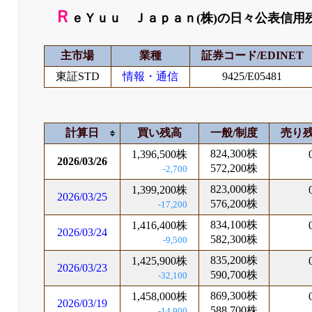
Ｒ
ｅＹｕｕ Ｊａｐａｎ(株)の日々公表信用
主市場
業種
証券コード/EDINET
東証STD
情報・通信
9425/E05481
計算日
買い残高
一般/制度
売り
824,300株
1,396,500株
2026/03/26
572,200株
-2,700
823,000株
1,399,200株
2026/03/25
576,200株
-17,200
834,100株
1,416,400株
2026/03/24
582,300株
-9,500
835,200株
1,425,900株
2026/03/23
590,700株
-32,100
869,300株
1,458,000株
2026/03/19
588,700株
-14,900