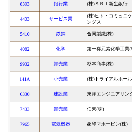
銀行業
(株)ＳＢＩ新生銀行
8303
(株)ヒト・コミュニ
サービス業
4433
ングス
鉄鋼
合同製鐵(株)
5410
化学
第一稀元素化学工業(
4082
卸売業
杉本商事(株)
9932
小売業
(株)トライアルホー
141A
建設業
東洋エンジニアリング
6330
卸売業
伯東(株)
7433
電気機器
象印マホービン(株)
7965