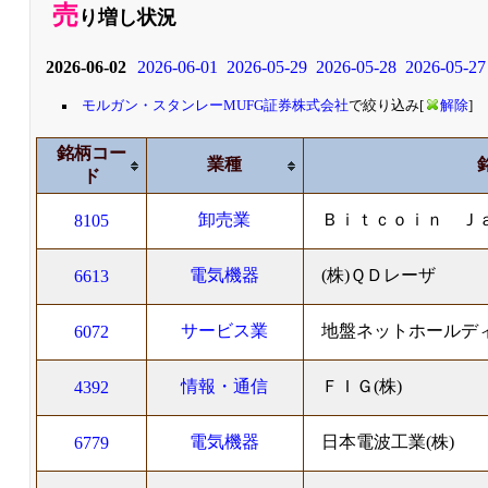
売
り増し状況
2026-06-02
2026-06-01
2026-05-29
2026-05-28
2026-05-27
モルガン・スタンレーMUFG証券株式会社
で絞り込み[
解除
]
銘柄コー
業種
ド
卸売業
Ｂｉｔｃｏｉｎ Ｊａ
8105
電気機器
(株)ＱＤレーザ
6613
サービス業
地盤ネットホールディ
6072
情報・通信
ＦＩＧ(株)
4392
電気機器
日本電波工業(株)
6779