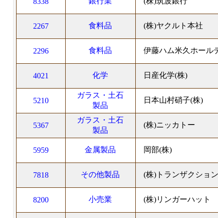
銀行業
(株)筑波銀行
8338
食料品
(株)ヤクルト本社
2267
食料品
伊藤ハム米久ホールデ
2296
化学
日産化学(株)
4021
ガラス・土石
日本山村硝子(株)
5210
製品
ガラス・土石
(株)ニッカトー
5367
製品
金属製品
岡部(株)
5959
その他製品
(株)トランザクショ
7818
小売業
(株)リンガーハット
8200