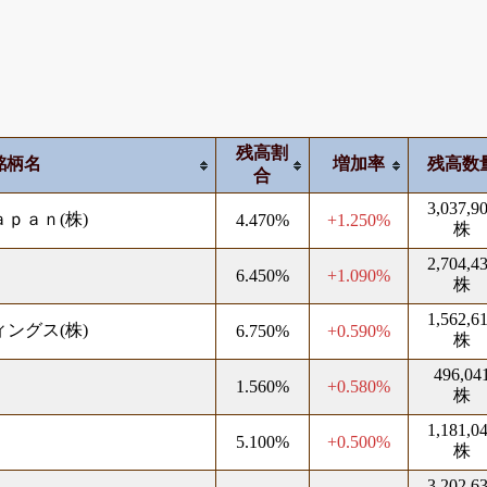
残高割
銘柄名
増加率
残高数
合
3,037,9
ｐａｎ(株)
4.470%
+1.250%
株
2,704,4
6.450%
+1.090%
株
1,562,6
ングス(株)
6.750%
+0.590%
株
496,04
1.560%
+0.580%
株
1,181,0
5.100%
+0.500%
株
3,202,6