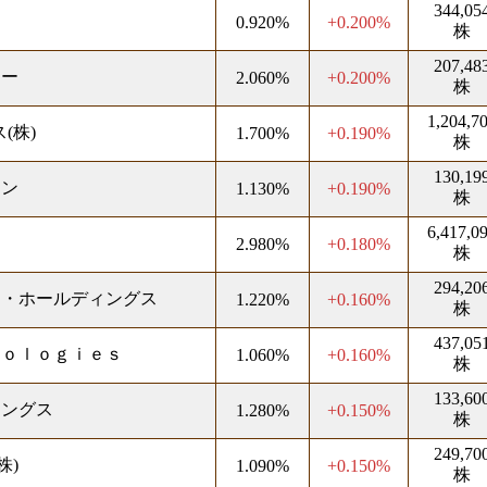
344,05
0.920%
+0.200%
株
207,48
ジー
2.060%
+0.200%
株
1,204,7
(株)
1.700%
+0.190%
株
130,19
ョン
1.130%
+0.190%
株
6,417,0
2.980%
+0.180%
株
294,20
ド・ホールディングス
1.220%
+0.160%
株
437,05
ｎｏｌｏｇｉｅｓ
1.060%
+0.160%
株
133,60
ィングス
1.280%
+0.150%
株
249,70
株)
1.090%
+0.150%
株