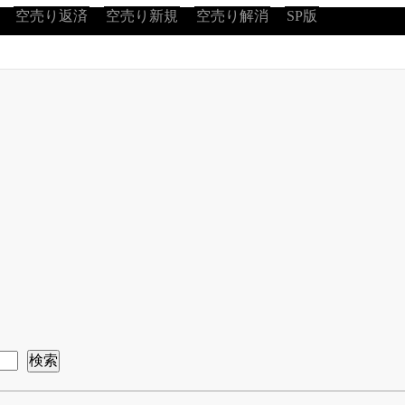
空売り返済
空売り新規
空売り解消
SP版