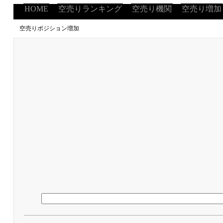
HOME
空売りランキング
空売り機関
空売り増加
空売りポジション増加