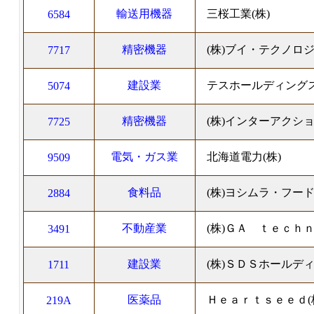
輸送用機器
三桜工業(株)
6584
精密機器
(株)ブイ・テクノロ
7717
建設業
テスホールディングス
5074
精密機器
(株)インターアクシ
7725
電気・ガス業
北海道電力(株)
9509
食料品
(株)ヨシムラ・フー
2884
不動産業
(株)ＧＡ ｔｅｃｈ
3491
建設業
(株)ＳＤＳホールデ
1711
医薬品
Ｈｅａｒｔｓｅｅｄ(
219A