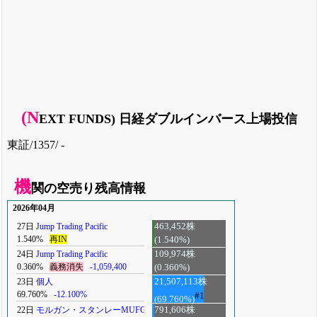
(N
EXT FUNDS) 日経ダブルインバース上場投信
東証/1357/ -
機
関の空売り残高情報
2026年04月
27日
Jump Trading Pacific
463,452株
1.540%
再IN
(1.540%)
24日
Jump Trading Pacific
109,974株
0.360%
義務消失
-1,059,400
(0.360%)
23日
個人
21,507,113株
69.760%
-12.100%
#1
(69.760%)
22日
モルガン・スタンレーMUFG
791,606株