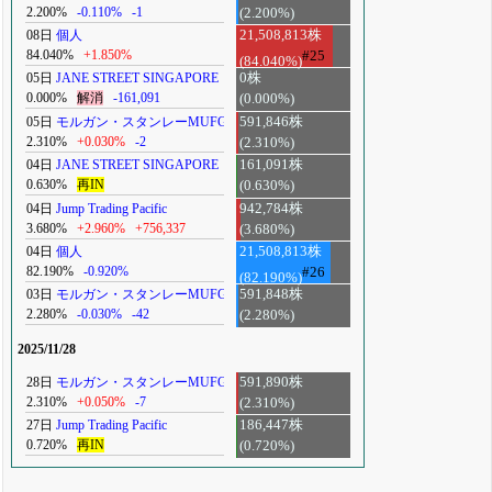
2.200%
-0.110%
-1
(2.200%)
08日
個人
21,508,813株
84.040%
+1.850%
#25
(84.040%)
05日
JANE STREET SINGAPORE
0株
0.000%
解消
-161,091
(0.000%)
05日
モルガン・スタンレーMUFG
591,846株
2.310%
+0.030%
-2
(2.310%)
04日
JANE STREET SINGAPORE
161,091株
0.630%
再IN
(0.630%)
04日
Jump Trading Pacific
942,784株
3.680%
+2.960%
+756,337
(3.680%)
04日
個人
21,508,813株
82.190%
-0.920%
#26
(82.190%)
03日
モルガン・スタンレーMUFG
591,848株
2.280%
-0.030%
-42
(2.280%)
2025/11/28
28日
モルガン・スタンレーMUFG
591,890株
2.310%
+0.050%
-7
(2.310%)
27日
Jump Trading Pacific
186,447株
0.720%
再IN
(0.720%)