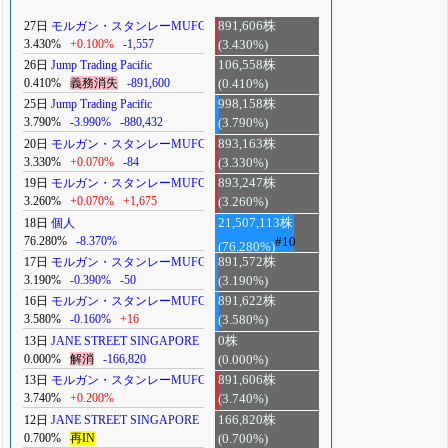
27日
モルガン・スタンレーMUFG
891,606株
3.430%
+0.100%
-1,557
(3.430%)
26日
Jump Trading Pacific
106,558株
0.410%
義務消失
-891,600
(0.410%)
25日
Jump Trading Pacific
998,158株
3.790%
-3.990%
-880,432
(3.790%)
20日
モルガン・スタンレーMUFG
893,163株
3.330%
+0.070%
-84
(3.330%)
19日
モルガン・スタンレーMUFG
893,247株
3.260%
+0.070%
+1,675
(3.260%)
18日
個人
21,507,113株
76.280%
-8.370%
#10
(76.280%)
17日
モルガン・スタンレーMUFG
891,572株
3.190%
-0.390%
-50
(3.190%)
16日
モルガン・スタンレーMUFG
891,622株
3.580%
-0.160%
+16
(3.580%)
13日
JANE STREET SINGAPORE
0株
0.000%
解消
-166,820
(0.000%)
13日
モルガン・スタンレーMUFG
891,606株
3.740%
+0.200%
(3.740%)
12日
JANE STREET SINGAPORE
166,820株
0.700%
再IN
(0.700%)