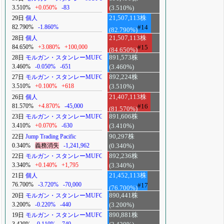
3.510%
+0.050%
-83
(3.510%)
29日
個人
21,507,113株
82.790%
-1.860%
#14
(82.790%)
28日
個人
21,507,113株
84.650%
+3.080%
+100,000
#15
(84.650%)
28日
モルガン・スタンレーMUFG
891,573株
3.460%
-0.050%
-651
(3.460%)
27日
モルガン・スタンレーMUFG
892,224株
3.510%
+0.100%
+618
(3.510%)
26日
個人
21,407,113株
81.570%
+4.870%
-45,000
#16
(81.570%)
23日
モルガン・スタンレーMUFG
891,606株
3.410%
+0.070%
-630
(3.410%)
22日
Jump Trading Pacific
90,297株
0.340%
義務消失
-1,241,962
(0.340%)
22日
モルガン・スタンレーMUFG
892,236株
3.340%
+0.140%
+1,795
(3.340%)
21日
個人
21,452,113株
76.700%
-3.720%
-70,000
#17
(76.700%)
20日
モルガン・スタンレーMUFG
890,441株
3.200%
-0.220%
-440
(3.200%)
19日
モルガン・スタンレーMUFG
890,881株