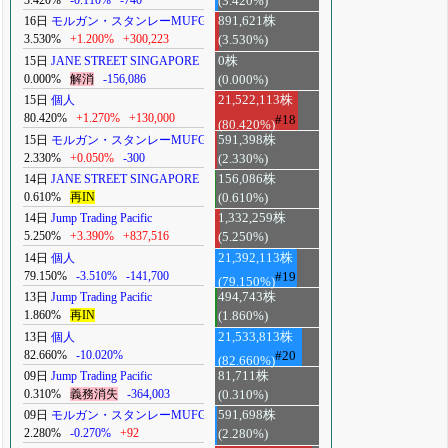
3.420%
-0.110%
-740
(3.420%)
16日
モルガン・スタンレーMUFG
891,621株
3.530%
+1.200%
+300,223
(3.530%)
15日
JANE STREET SINGAPORE
0株
0.000%
解消
-156,086
(0.000%)
15日
個人
21,522,113株
80.420%
+1.270%
+130,000
#18
(80.420%)
15日
モルガン・スタンレーMUFG
591,398株
2.330%
+0.050%
-300
(2.330%)
14日
JANE STREET SINGAPORE
156,086株
0.610%
再IN
(0.610%)
14日
Jump Trading Pacific
1,332,259株
5.250%
+3.390%
+837,516
(5.250%)
14日
個人
21,392,113株
79.150%
-3.510%
-141,700
#19
(79.150%)
13日
Jump Trading Pacific
494,743株
1.860%
再IN
(1.860%)
13日
個人
21,533,813株
82.660%
-10.020%
#20
(82.660%)
09日
Jump Trading Pacific
81,711株
0.310%
義務消失
-364,003
(0.310%)
09日
モルガン・スタンレーMUFG
591,698株
2.280%
-0.270%
+92
(2.280%)