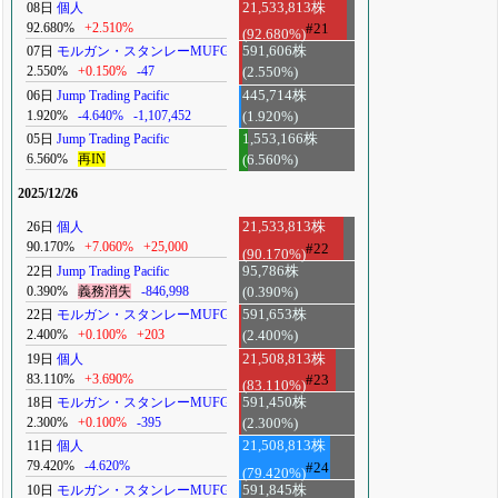
08日
個人
21,533,813株
92.680%
+2.510%
#21
(92.680%)
07日
モルガン・スタンレーMUFG
591,606株
2.550%
+0.150%
-47
(2.550%)
06日
Jump Trading Pacific
445,714株
1.920%
-4.640%
-1,107,452
(1.920%)
05日
Jump Trading Pacific
1,553,166株
6.560%
再IN
(6.560%)
2025/12/26
26日
個人
21,533,813株
90.170%
+7.060%
+25,000
#22
(90.170%)
22日
Jump Trading Pacific
95,786株
0.390%
義務消失
-846,998
(0.390%)
22日
モルガン・スタンレーMUFG
591,653株
2.400%
+0.100%
+203
(2.400%)
19日
個人
21,508,813株
83.110%
+3.690%
#23
(83.110%)
18日
モルガン・スタンレーMUFG
591,450株
2.300%
+0.100%
-395
(2.300%)
11日
個人
21,508,813株
79.420%
-4.620%
#24
(79.420%)
10日
モルガン・スタンレーMUFG
591,845株