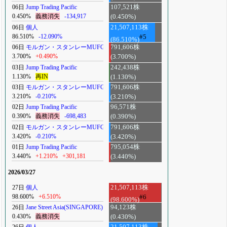
06日
Jump Trading Pacific
107,521株
0.450%
義務消失
-134,917
(0.450%)
06日
個人
21,507,113株
86.510%
-12.090%
#5
(86.510%)
06日
モルガン・スタンレーMUFG
791,606株
3.700%
+0.490%
(3.700%)
03日
Jump Trading Pacific
242,438株
1.130%
再IN
(1.130%)
03日
モルガン・スタンレーMUFG
791,606株
3.210%
-0.210%
(3.210%)
02日
Jump Trading Pacific
96,571株
0.390%
義務消失
-698,483
(0.390%)
02日
モルガン・スタンレーMUFG
791,606株
3.420%
-0.210%
(3.420%)
01日
Jump Trading Pacific
795,054株
3.440%
+1.210%
+301,181
(3.440%)
2026/03/27
27日
個人
21,507,113株
98.600%
+6.510%
#6
(98.600%)
26日
Jane Street Asia(SINGAPORE)
94,123株
0.430%
義務消失
(0.430%)