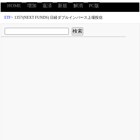
HOME
増加
返済
新規
解消
PC版
ETF
>
1357/(NEXT FUNDS) 日経ダブルインバース上場投信