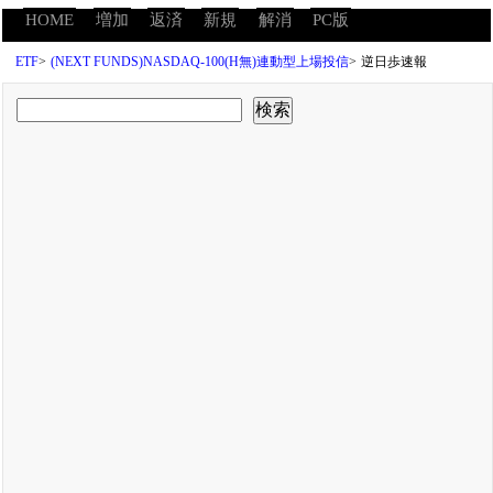
HOME
増加
返済
新規
解消
PC版
ETF
>
(NEXT FUNDS)NASDAQ-100(H無)連動型上場投信
>
逆日歩速報