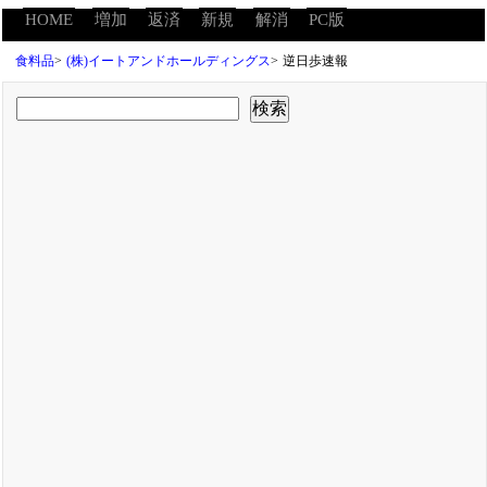
HOME
増加
返済
新規
解消
PC版
食料品
>
(株)イートアンドホールディングス
>
逆日歩速報