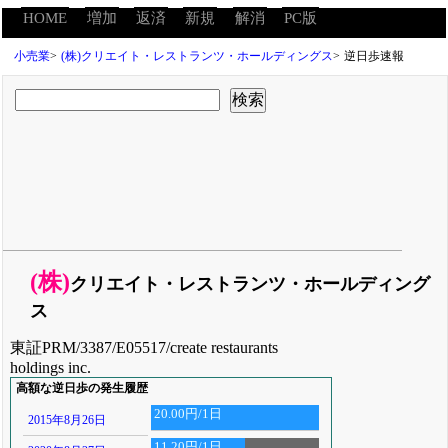
HOME
増加
返済
新規
解消
PC版
小売業
>
(株)クリエイト・レストランツ・ホールディングス
>
逆日歩速報
(株)
クリエイト・レストランツ・ホールディング
ス
東証PRM/3387/E05517/create restaurants
holdings inc.
高額な逆日歩の発生履歴
20.00円/1日
2015年8月26日
11.20円/1日