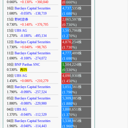
0.660%
+0.130%
+360,840
(0.660%)
16日
Barclays Capital Securities
4,737,535株
1.680%
-0.050%
-138,719
(1.680%)
15日
野村證券
2,065,597株
0.730%
+0.140%
+376,795
(0.730%)
15日
UBS AG
3,595,796株
1.270%
-0.180%
-495,134
(1.270%)
12日
Barclays Capital Securities
4,876,254株
1.730%
+0.040%
+98,765
(1.730%)
11日
Barclays Capital Securities
4,777,489株
1.690%
-0.100%
-274,072
(1.690%)
10日
BNP Paribas SNC
1,504,224株
0.530%
再IN
(0.530%)
10日
UBS AG
4,090,930株
1.450%
+0.080%
+210,279
(1.450%)
08日
Barclays Capital Securities
5,051,561株
1.790%
-0.090%
-257,524
(1.790%)
05日
Barclays Capital Securities
5,309,085株
1.880%
-0.080%
-229,900
(1.880%)
04日
UBS AG
3,880,651株
1.370%
-0.040%
-112,529
(1.370%)
04日
Barclays Capital Securities
5,538,985株
1.960%
-0.040%
-114,443
(1.960%)