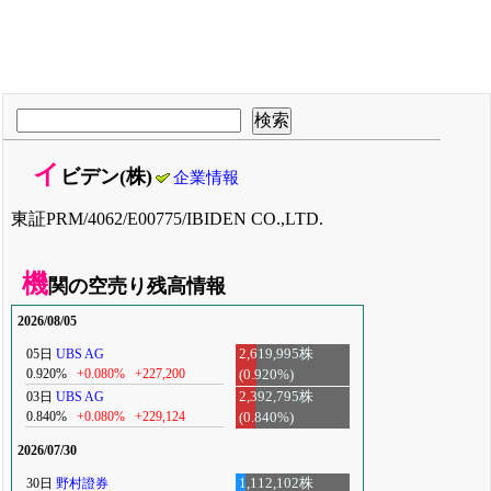
イ
ビデン(株)
企業情報
東証PRM/4062/E00775/IBIDEN CO.,LTD.
機
関の空売り残高情報
2026/08/05
05日
UBS AG
2,619,995株
0.920%
+0.080%
+227,200
(0.920%)
03日
UBS AG
2,392,795株
0.840%
+0.080%
+229,124
(0.840%)
2026/07/30
30日
野村證券
1,112,102株