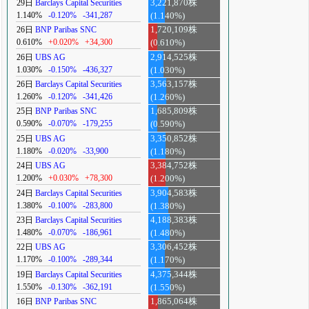
29日
Barclays Capital Securities
3,221,870株
1.140%
-0.120%
-341,287
(1.140%)
26日
BNP Paribas SNC
1,720,109株
0.610%
+0.020%
+34,300
(0.610%)
26日
UBS AG
2,914,525株
1.030%
-0.150%
-436,327
(1.030%)
26日
Barclays Capital Securities
3,563,157株
1.260%
-0.120%
-341,426
(1.260%)
25日
BNP Paribas SNC
1,685,809株
0.590%
-0.070%
-179,255
(0.590%)
25日
UBS AG
3,350,852株
1.180%
-0.020%
-33,900
(1.180%)
24日
UBS AG
3,384,752株
1.200%
+0.030%
+78,300
(1.200%)
24日
Barclays Capital Securities
3,904,583株
1.380%
-0.100%
-283,800
(1.380%)
23日
Barclays Capital Securities
4,188,383株
1.480%
-0.070%
-186,961
(1.480%)
22日
UBS AG
3,306,452株
1.170%
-0.100%
-289,344
(1.170%)
19日
Barclays Capital Securities
4,375,344株
1.550%
-0.130%
-362,191
(1.550%)
16日
BNP Paribas SNC
1,865,064株