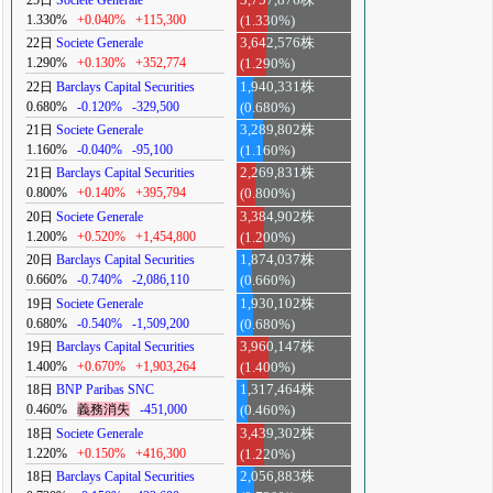
1.330%
+0.040%
+115,300
(1.330%)
22日
Societe Generale
3,642,576株
1.290%
+0.130%
+352,774
(1.290%)
22日
Barclays Capital Securities
1,940,331株
0.680%
-0.120%
-329,500
(0.680%)
21日
Societe Generale
3,289,802株
1.160%
-0.040%
-95,100
(1.160%)
21日
Barclays Capital Securities
2,269,831株
0.800%
+0.140%
+395,794
(0.800%)
20日
Societe Generale
3,384,902株
1.200%
+0.520%
+1,454,800
(1.200%)
20日
Barclays Capital Securities
1,874,037株
0.660%
-0.740%
-2,086,110
(0.660%)
19日
Societe Generale
1,930,102株
0.680%
-0.540%
-1,509,200
(0.680%)
19日
Barclays Capital Securities
3,960,147株
1.400%
+0.670%
+1,903,264
(1.400%)
18日
BNP Paribas SNC
1,317,464株
0.460%
義務消失
-451,000
(0.460%)
18日
Societe Generale
3,439,302株
1.220%
+0.150%
+416,300
(1.220%)
18日
Barclays Capital Securities
2,056,883株