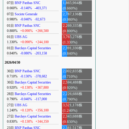
07日
BNP Paribas SNC
1,865,964株
0.660%
-0.140%
-403,371
(0.660%)
07日
Societe Generale
2,787,136株
0.980%
-0.040%
-92,673
(0.980%)
01日
BNP Paribas SNC
2,269,335株
0.800%
+0.090%
+266,500
(0.800%)
01日
UBS AG
3,765,278株
1.330%
+0.090%
+244,100
(1.330%)
01日
Barclays Capital Securities
2,391,330株
0.840%
-0.080%
-203,158
(0.840%)
2026/04/30
30日
BNP Paribas SNC
2,002,835株
0.710%
-0.130%
-378,682
(0.710%)
30日
Barclays Capital Securities
2,594,488株
0.920%
+0.130%
+367,800
(0.920%)
28日
Barclays Capital Securities
2,226,688株
0.790%
-0.040%
-117,000
(0.790%)
27日
UBS AG
3,521,178株
1.240%
+0.120%
+356,100
(1.240%)
27日
Barclays Capital Securities
2,343,688株
0.830%
+0.130%
+344,359
(0.830%)
23日
BNP Paribas SNC
2,381,517株