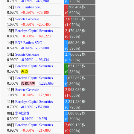
0.730%
-0.150%
-422,600
(0.730%)
15日
BNP Paribas SNC
1,768,464株
0.620%
+0.030%
+79,100
(0.620%)
15日
Societe Generale
3,023,002株
1.070%
+0.090%
+256,400
(1.070%)
15日
Barclays Capital Securities
2,479,483株
0.880%
+0.300%
+828,228
(0.880%)
14日
BNP Paribas SNC
1,689,364株
0.590%
-0.070%
-176,600
(0.590%)
14日
Societe Generale
2,766,602株
0.980%
-0.070%
-196,434
(0.980%)
14日
Barclays Capital Securities
1,651,255株
0.580%
再IN
(0.580%)
13日
Barclays Capital Securities
1,022,867株
0.360%
義務消失
-1,228,663
(0.360%)
11日
Societe Generale
2,963,036株
1.050%
+0.070%
+175,900
(1.050%)
11日
Barclays Capital Securities
2,251,530株
0.790%
-0.130%
-357,600
(0.790%)
08日
野村證券
1,688,802株
0.590%
-0.010%
-19,529
(0.590%)
08日
Barclays Capital Securities
2,609,130株
0.920%
+0.080%
+217,800
(0.920%)