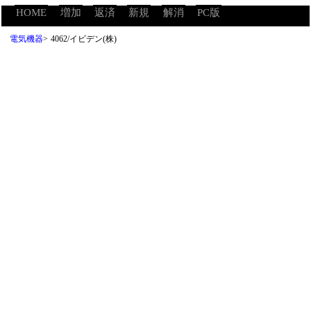
HOME
増加
返済
新規
解消
PC版
電気機器
>
4062/イビデン(株)