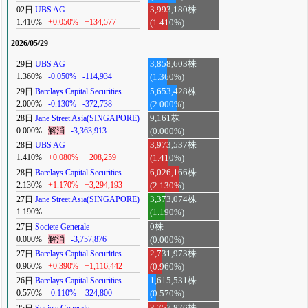
02日
UBS AG
3,993,180株
1.410%
+0.050%
+134,577
(1.410%)
2026/05/29
29日
UBS AG
3,858,603株
1.360%
-0.050%
-114,934
(1.360%)
29日
Barclays Capital Securities
5,653,428株
2.000%
-0.130%
-372,738
(2.000%)
28日
Jane Street Asia(SINGAPORE)
9,161株
0.000%
解消
-3,363,913
(0.000%)
28日
UBS AG
3,973,537株
1.410%
+0.080%
+208,259
(1.410%)
28日
Barclays Capital Securities
6,026,166株
2.130%
+1.170%
+3,294,193
(2.130%)
27日
Jane Street Asia(SINGAPORE)
3,373,074株
1.190%
(1.190%)
27日
Societe Generale
0株
0.000%
解消
-3,757,876
(0.000%)
27日
Barclays Capital Securities
2,731,973株
0.960%
+0.390%
+1,116,442
(0.960%)
26日
Barclays Capital Securities
1,615,531株
0.570%
-0.110%
-324,800
(0.570%)
25日
Societe Generale
3,757,876株