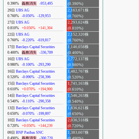
0.390%
義務消失
-953,495
(0.390%)
29日
UBS AG
2,163,671株
0.760%
-0.050%
-129,953
(0.760%)
27日
UBS AG
2,293,624株
0.810%
+0.050%
+141,304
(0.810%)
22日
UBS AG
2,152,320株
0.760%
-0.220%
-619,817
(0.760%)
17日
Barclays Capital Securities
1,146,058株
0.400%
義務消失
-336,709
(0.400%)
16日
UBS AG
2,772,137株
0.980%
-0.100%
-293,290
(0.980%)
16日
Barclays Capital Securities
1,482,767株
0.520%
-0.090%
-258,396
(0.520%)
15日
Barclays Capital Securities
1,741,163株
0.610%
+0.070%
+194,900
(0.610%)
14日
Barclays Capital Securities
1,546,263株
0.540%
-0.110%
-290,358
(0.540%)
13日
Barclays Capital Securities
1,836,621株
0.650%
-0.070%
-199,897
(0.650%)
10日
Barclays Capital Securities
2,036,518株
0.720%
+0.050%
+144,239
(0.720%)
09日
BNP Paribas SNC
1,383,607株
0.490%
義務消失
-300,720
(0.490%)