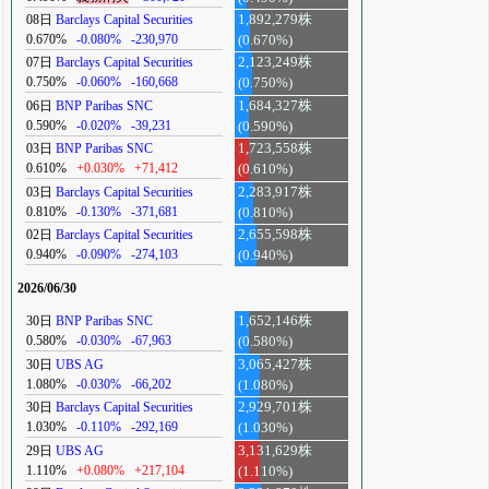
08日
Barclays Capital Securities
1,892,279株
0.670%
-0.080%
-230,970
(0.670%)
07日
Barclays Capital Securities
2,123,249株
0.750%
-0.060%
-160,668
(0.750%)
06日
BNP Paribas SNC
1,684,327株
0.590%
-0.020%
-39,231
(0.590%)
03日
BNP Paribas SNC
1,723,558株
0.610%
+0.030%
+71,412
(0.610%)
03日
Barclays Capital Securities
2,283,917株
0.810%
-0.130%
-371,681
(0.810%)
02日
Barclays Capital Securities
2,655,598株
0.940%
-0.090%
-274,103
(0.940%)
2026/06/30
30日
BNP Paribas SNC
1,652,146株
0.580%
-0.030%
-67,963
(0.580%)
30日
UBS AG
3,065,427株
1.080%
-0.030%
-66,202
(1.080%)
30日
Barclays Capital Securities
2,929,701株
1.030%
-0.110%
-292,169
(1.030%)
29日
UBS AG
3,131,629株
1.110%
+0.080%
+217,104
(1.110%)