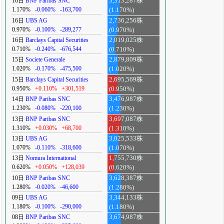
16日
BNP Paribas SNC
3,313,287株
1.170%
-0.060%
-163,700
(1.170%)
16日
UBS AG
2,736,256株
0.970%
-0.100%
-289,277
(0.970%)
16日
Barclays Capital Securities
2,019,025株
0.710%
-0.240%
-676,544
(0.710%)
15日
Societe Generale
2,879,809株
1.020%
-0.170%
-475,500
(1.020%)
15日
Barclays Capital Securities
2,695,569株
0.950%
+0.110%
+301,519
(0.950%)
14日
BNP Paribas SNC
3,476,987株
1.230%
-0.080%
-220,100
(1.230%)
13日
BNP Paribas SNC
3,697,087株
1.310%
+0.030%
+68,700
(1.310%)
13日
UBS AG
3,025,533株
1.070%
-0.110%
-318,600
(1.070%)
13日
Nomura International
1,755,730株
0.620%
+0.050%
+128,039
(0.620%)
10日
BNP Paribas SNC
3,628,387株
1.280%
-0.020%
-46,600
(1.280%)
09日
UBS AG
3,344,133株
1.180%
-0.100%
-290,000
(1.180%)
08日
BNP Paribas SNC
3,674,987株