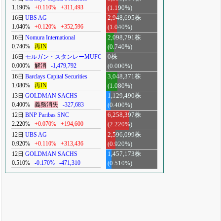
1.190%
+0.110%
+311,493
(1.190%)
16日
UBS AG
2,948,695株
1.040%
+0.120%
+352,596
(1.040%)
16日
Nomura International
2,098,791株
0.740%
再IN
(0.740%)
16日
モルガン・スタンレーMUFG
0株
0.000%
解消
-1,479,792
(0.000%)
16日
Barclays Capital Securities
3,048,371株
1.080%
再IN
(1.080%)
13日
GOLDMAN SACHS
1,129,490株
0.400%
義務消失
-327,683
(0.400%)
12日
BNP Paribas SNC
6,258,397株
2.220%
+0.070%
+194,600
(2.220%)
12日
UBS AG
2,596,099株
0.920%
+0.110%
+313,436
(0.920%)
12日
GOLDMAN SACHS
1,457,173株
0.510%
-0.170%
-471,310
(0.510%)