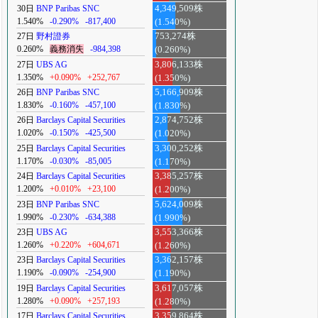
30日
BNP Paribas SNC
4,349,509株
1.540%
-0.290%
-817,400
(1.540%)
27日
野村證券
753,274株
0.260%
義務消失
-984,398
(0.260%)
27日
UBS AG
3,806,133株
1.350%
+0.090%
+252,767
(1.350%)
26日
BNP Paribas SNC
5,166,909株
1.830%
-0.160%
-457,100
(1.830%)
26日
Barclays Capital Securities
2,874,752株
1.020%
-0.150%
-425,500
(1.020%)
25日
Barclays Capital Securities
3,300,252株
1.170%
-0.030%
-85,005
(1.170%)
24日
Barclays Capital Securities
3,385,257株
1.200%
+0.010%
+23,100
(1.200%)
23日
BNP Paribas SNC
5,624,009株
1.990%
-0.230%
-634,388
(1.990%)
23日
UBS AG
3,553,366株
1.260%
+0.220%
+604,671
(1.260%)
23日
Barclays Capital Securities
3,362,157株
1.190%
-0.090%
-254,900
(1.190%)
19日
Barclays Capital Securities
3,617,057株
1.280%
+0.090%
+257,193
(1.280%)
17日
Barclays Capital Securities
3,359,864株