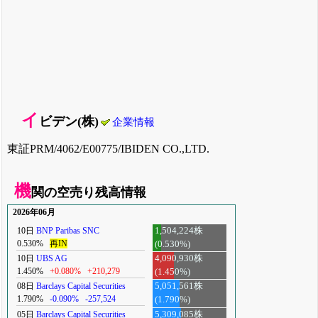
イ
ビデン(株)
企業情報
東証PRM/4062/E00775/IBIDEN CO.,LTD.
機
関の空売り残高情報
2026年06月
10日
BNP Paribas SNC
1,504,224株
0.530%
再IN
(0.530%)
10日
UBS AG
4,090,930株
1.450%
+0.080%
+210,279
(1.450%)
08日
Barclays Capital Securities
5,051,561株
1.790%
-0.090%
-257,524
(1.790%)
05日
Barclays Capital Securities
5,309,085株