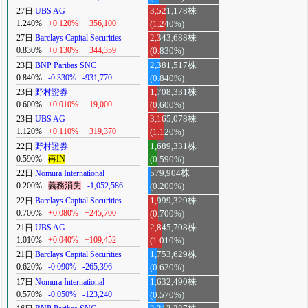
27日
UBS AG
3,521,178株
1.240%
+0.120%
+356,100
(1.240%)
27日
Barclays Capital Securities
2,343,688株
0.830%
+0.130%
+344,359
(0.830%)
23日
BNP Paribas SNC
2,381,517株
0.840%
-0.330%
-931,770
(0.840%)
23日
野村證券
1,708,331株
0.600%
+0.010%
+19,000
(0.600%)
23日
UBS AG
3,165,078株
1.120%
+0.110%
+319,370
(1.120%)
22日
野村證券
1,689,331株
0.590%
再IN
(0.590%)
22日
Nomura International
579,904株
0.200%
義務消失
-1,052,586
(0.200%)
22日
Barclays Capital Securities
1,999,329株
0.700%
+0.080%
+245,700
(0.700%)
21日
UBS AG
2,845,708株
1.010%
+0.040%
+109,452
(1.010%)
21日
Barclays Capital Securities
1,753,629株
0.620%
-0.090%
-265,396
(0.620%)
17日
Nomura International
1,632,490株
0.570%
-0.050%
-123,240
(0.570%)