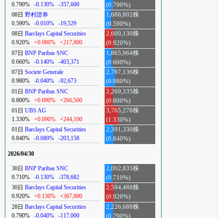
0.790%
-0.130%
-357,600
(0.790%)
08日
野村證券
1,688,802株
0.590%
-0.010%
-19,529
(0.590%)
08日
Barclays Capital Securities
2,609,130株
0.920%
+0.080%
+217,800
(0.920%)
07日
BNP Paribas SNC
1,865,964株
0.660%
-0.140%
-403,371
(0.660%)
07日
Societe Generale
2,787,136株
0.980%
-0.040%
-92,673
(0.980%)
01日
BNP Paribas SNC
2,269,335株
0.800%
+0.090%
+266,500
(0.800%)
01日
UBS AG
3,765,278株
1.330%
+0.090%
+244,100
(1.330%)
01日
Barclays Capital Securities
2,391,330株
0.840%
-0.080%
-203,158
(0.840%)
2026/04/30
30日
BNP Paribas SNC
2,002,835株
0.710%
-0.130%
-378,682
(0.710%)
30日
Barclays Capital Securities
2,594,488株
0.920%
+0.130%
+367,800
(0.920%)
28日
Barclays Capital Securities
2,226,688株
0.790%
-0.040%
-117,000
(0.790%)