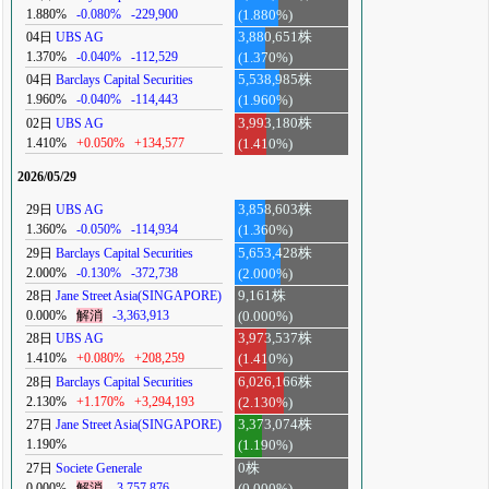
1.880%
-0.080%
-229,900
(1.880%)
04日
UBS AG
3,880,651株
1.370%
-0.040%
-112,529
(1.370%)
04日
Barclays Capital Securities
5,538,985株
1.960%
-0.040%
-114,443
(1.960%)
02日
UBS AG
3,993,180株
1.410%
+0.050%
+134,577
(1.410%)
2026/05/29
29日
UBS AG
3,858,603株
1.360%
-0.050%
-114,934
(1.360%)
29日
Barclays Capital Securities
5,653,428株
2.000%
-0.130%
-372,738
(2.000%)
28日
Jane Street Asia(SINGAPORE)
9,161株
0.000%
解消
-3,363,913
(0.000%)
28日
UBS AG
3,973,537株
1.410%
+0.080%
+208,259
(1.410%)
28日
Barclays Capital Securities
6,026,166株
2.130%
+1.170%
+3,294,193
(2.130%)
27日
Jane Street Asia(SINGAPORE)
3,373,074株
1.190%
(1.190%)
27日
Societe Generale
0株
0.000%
解消
-3,757,876
(0.000%)