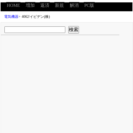
HOME
増加
返済
新規
解消
PC版
電気機器
>
4062/イビデン(株)