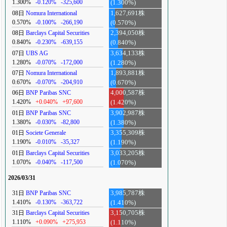
1.300%
-0.120%
-325,600
(1.300%)
08日
Nomura International
1,627,691株
0.570%
-0.100%
-266,190
(0.570%)
08日
Barclays Capital Securities
2,394,050株
0.840%
-0.230%
-639,155
(0.840%)
07日
UBS AG
3,634,133株
1.280%
-0.070%
-172,000
(1.280%)
07日
Nomura International
1,893,881株
0.670%
-0.070%
-204,910
(0.670%)
06日
BNP Paribas SNC
4,000,587株
1.420%
+0.040%
+97,600
(1.420%)
01日
BNP Paribas SNC
3,902,987株
1.380%
-0.030%
-82,800
(1.380%)
01日
Societe Generale
3,355,309株
1.190%
-0.010%
-35,327
(1.190%)
01日
Barclays Capital Securities
3,033,205株
1.070%
-0.040%
-117,500
(1.070%)
2026/03/31
31日
BNP Paribas SNC
3,985,787株
1.410%
-0.130%
-363,722
(1.410%)
31日
Barclays Capital Securities
3,150,705株
1.110%
+0.090%
+275,953
(1.110%)