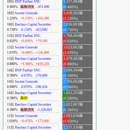
18日
BNP Paribas SNC
1,317,464株
0.460%
義務消失
-451,000
(0.460%)
18日
Societe Generale
3,439,302株
1.220%
+0.150%
+416,300
(1.220%)
18日
Barclays Capital Securities
2,056,883株
0.730%
-0.150%
-422,600
(0.730%)
15日
BNP Paribas SNC
1,768,464株
0.620%
+0.030%
+79,100
(0.620%)
15日
Societe Generale
3,023,002株
1.070%
+0.090%
+256,400
(1.070%)
15日
Barclays Capital Securities
2,479,483株
0.880%
+0.300%
+828,228
(0.880%)
14日
BNP Paribas SNC
1,689,364株
0.590%
-0.070%
-176,600
(0.590%)
14日
Societe Generale
2,766,602株
0.980%
-0.070%
-196,434
(0.980%)
14日
Barclays Capital Securities
1,651,255株
0.580%
再IN
(0.580%)
13日
Barclays Capital Securities
1,022,867株
0.360%
義務消失
-1,228,663
(0.360%)
11日
Societe Generale
2,963,036株
1.050%
+0.070%
+175,900
(1.050%)
11日
Barclays Capital Securities
2,251,530株