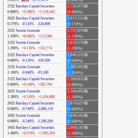
27日
Barclays Capital Securities
2,731,973株
0.960%
+0.390%
+1,116,442
(0.960%)
26日
Barclays Capital Securities
1,615,531株
0.570%
-0.110%
-324,800
(0.570%)
25日
Societe Generale
3,757,876株
1.330%
+0.040%
+115,300
(1.330%)
22日
Societe Generale
3,642,576株
1.290%
+0.130%
+352,774
(1.290%)
22日
Barclays Capital Securities
1,940,331株
0.680%
-0.120%
-329,500
(0.680%)
21日
Societe Generale
3,289,802株
1.160%
-0.040%
-95,100
(1.160%)
21日
Barclays Capital Securities
2,269,831株
0.800%
+0.140%
+395,794
(0.800%)
20日
Societe Generale
3,384,902株
1.200%
+0.520%
+1,454,800
(1.200%)
20日
Barclays Capital Securities
1,874,037株
0.660%
-0.740%
-2,086,110
(0.660%)
19日
Societe Generale
1,930,102株
0.680%
-0.540%
-1,509,200
(0.680%)
19日
Barclays Capital Securities
3,960,147株
1.400%
+0.670%
+1,903,264
(1.400%)