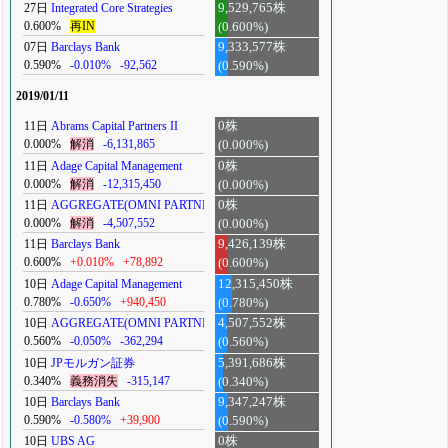
27日
Integrated Core Strategies
9,529,765株
0.600%
再IN
(0.600%)
07日
Barclays Bank
9,333,577株
0.590%
-0.010%
-92,562
(0.590%)
2019/01/11
11日
Abrams Capital Partners II
0株
0.000%
解消
-6,131,865
(0.000%)
11日
Adage Capital Management
0株
0.000%
解消
-12,315,450
(0.000%)
11日
AGGREGATE(OMNI PARTNERS)
0株
0.000%
解消
-4,507,552
(0.000%)
11日
Barclays Bank
9,426,139株
0.600%
+0.010%
+78,892
(0.600%)
10日
Adage Capital Management
12,315,450株
0.780%
-0.650%
+940,450
(0.780%)
10日
AGGREGATE(OMNI PARTNERS)
4,507,552株
0.560%
-0.050%
-362,294
(0.560%)
10日
JPモルガン証券
5,391,686株
0.340%
義務消失
-315,147
(0.340%)
10日
Barclays Bank
9,347,247株
0.590%
-0.580%
+39,900
(0.590%)
10日
UBS AG
0株