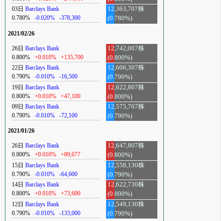
03日
Barclays Bank
12,363,707株
0.780%
-0.020%
-378,300
(0.780%)
2021/02/26
26日
Barclays Bank
12,742,007株
0.800%
+0.010%
+135,700
(0.800%)
22日
Barclays Bank
12,606,307株
0.790%
-0.010%
-16,500
(0.790%)
19日
Barclays Bank
12,622,807株
0.800%
+0.010%
+47,100
(0.800%)
09日
Barclays Bank
12,575,707株
0.790%
-0.010%
-72,100
(0.790%)
2021/01/26
26日
Barclays Bank
12,647,807株
0.800%
+0.010%
+89,677
(0.800%)
15日
Barclays Bank
12,558,130株
0.790%
-0.010%
-64,600
(0.790%)
14日
Barclays Bank
12,622,730株
0.800%
+0.010%
+73,600
(0.800%)
12日
Barclays Bank
12,549,130株
0.790%
-0.010%
-133,000
(0.790%)