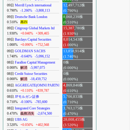
09日
Merrill Lynch international
12,497,712株
0.790%
-1.260%
-3,808,113
(0.790%)
09日
Deutsche Bank London
8,068,239株
0.510%
再IN
(0.510%)
09日
Citigroup Global Markets ltd
15,387,780株
1.930%
+0.040%
+309,465
(1.930%)
09日
Barclays Capital Securities
8,014,543株
1.000%
+0.090%
+752,548
(1.000%)
09日
GOLDMAN SACHS
13,858,914株
1.740%
-0.640%
-5,096,152
(1.740%)
08日
Farallon Capital Management
0株
0.000%
解消
-5,997,075
(0.000%)
08日
Credit Suisse Securities
0株
0.000%
解消
-18,459,752
(0.000%)
08日
AGGREGATE(OMNI PARTNERS)
4,869,846株
0.610%
+0.110%
+839,787
(0.610%)
08日
JPモルガン証券
5,706,833株
0.710%
-0.100%
-785,600
(0.710%)
08日
Integrated Core Strategies
3,763,175株
0.470%
義務消失
-2,674,500
(0.470%)
08日
UBS AG
28,008,455株
3.520%
+0.050%
+402,968
(3.520%)