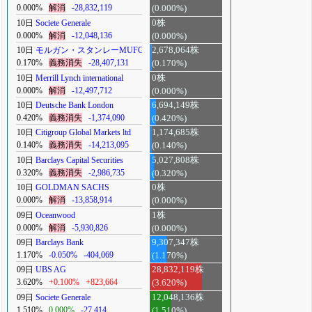
0.000%
解消
-28,832,119
(0.000%)
10日
Societe Generale
0株
0.000%
解消
-12,048,136
(0.000%)
10日
モルガン・スタンレーMUFG
2,678,064株
0.170%
義務消失
-28,407,131
(0.170%)
10日
Merrill Lynch international
0株
0.000%
解消
-12,497,712
(0.000%)
10日
Deutsche Bank London
6,694,149株
0.420%
義務消失
-1,374,090
(0.420%)
10日
Citigroup Global Markets ltd
1,174,685株
0.140%
義務消失
-14,213,095
(0.140%)
10日
Barclays Capital Securities
5,027,808株
0.320%
義務消失
-2,986,735
(0.320%)
10日
GOLDMAN SACHS
0株
0.000%
解消
-13,858,914
(0.000%)
09日
Oceanwood
1株
0.000%
解消
-5,930,826
(0.000%)
09日
Barclays Bank
9,307,347株
1.170%
-0.050%
-404,069
(1.170%)
09日
UBS AG
28,832,119株
3.620%
+0.100%
+823,664
(3.620%)
09日
Societe Generale
12,048,136株
1.510%
0.000%
-27,414
(1.510%)