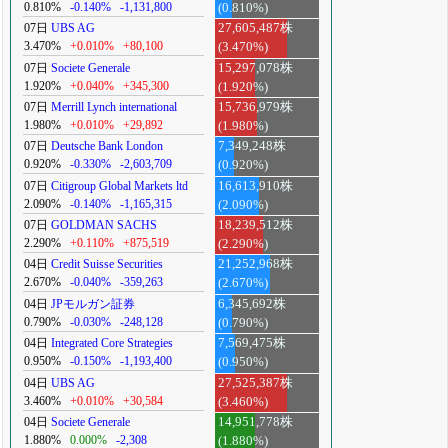
0.810%
-0.140%
-1,131,800
(0.810%)
07日
UBS AG
27,605,487株
3.470%
+0.010%
+80,100
(3.470%)
07日
Societe Generale
15,297,078株
1.920%
+0.040%
+345,300
(1.920%)
07日
Merrill Lynch international
15,736,979株
1.980%
+0.010%
+29,892
(1.980%)
07日
Deutsche Bank London
7,349,248株
0.920%
-0.330%
-2,603,709
(0.920%)
07日
Citigroup Global Markets ltd
16,613,910株
2.090%
-0.140%
-1,165,315
(2.090%)
07日
GOLDMAN SACHS
18,239,512株
2.290%
+0.110%
+875,519
(2.290%)
04日
Credit Suisse Securities
21,252,968株
2.670%
-0.040%
-359,263
(2.670%)
04日
JPモルガン証券
6,345,692株
0.790%
-0.030%
-248,128
(0.790%)
04日
Integrated Core Strategies
7,569,475株
0.950%
-0.150%
-1,193,400
(0.950%)
04日
UBS AG
27,525,387株
3.460%
+0.010%
+30,584
(3.460%)
04日
Societe Generale
14,951,778株
1.880%
0.000%
-2,308
(1.880%)