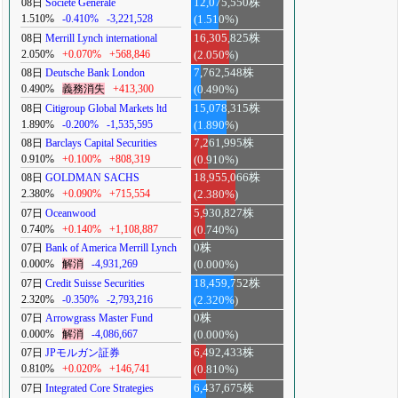
08日
Societe Generale
12,075,550株
1.510%
-0.410%
-3,221,528
(1.510%)
08日
Merrill Lynch international
16,305,825株
2.050%
+0.070%
+568,846
(2.050%)
08日
Deutsche Bank London
7,762,548株
0.490%
義務消失
+413,300
(0.490%)
08日
Citigroup Global Markets ltd
15,078,315株
1.890%
-0.200%
-1,535,595
(1.890%)
08日
Barclays Capital Securities
7,261,995株
0.910%
+0.100%
+808,319
(0.910%)
08日
GOLDMAN SACHS
18,955,066株
2.380%
+0.090%
+715,554
(2.380%)
07日
Oceanwood
5,930,827株
0.740%
+0.140%
+1,108,887
(0.740%)
07日
Bank of America Merrill Lynch
0株
0.000%
解消
-4,931,269
(0.000%)
07日
Credit Suisse Securities
18,459,752株
2.320%
-0.350%
-2,793,216
(2.320%)
07日
Arrowgrass Master Fund
0株
0.000%
解消
-4,086,667
(0.000%)
07日
JPモルガン証券
6,492,433株
0.810%
+0.020%
+146,741
(0.810%)
07日
Integrated Core Strategies
6,437,675株