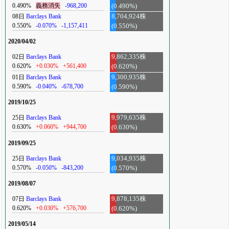
0.490%
義務消失
-968,200
(0.490%)
08日
Barclays Bank
8,704,924株
0.550%
-0.070%
-1,157,411
(0.550%)
2020/04/02
02日
Barclays Bank
9,862,335株
0.620%
+0.030%
+561,400
(0.620%)
01日
Barclays Bank
9,300,935株
0.590%
-0.040%
-678,700
(0.590%)
2019/10/25
25日
Barclays Bank
9,979,635株
0.630%
+0.060%
+944,700
(0.630%)
2019/09/25
25日
Barclays Bank
9,034,935株
0.570%
-0.050%
-843,200
(0.570%)
2019/08/07
07日
Barclays Bank
9,878,135株
0.620%
+0.030%
+576,700
(0.620%)
2019/05/14