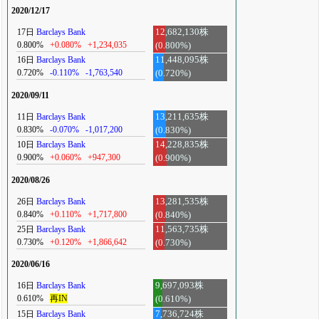
2020/12/17
17日
Barclays Bank
12,682,130株
0.800%
+0.080%
+1,234,035
(0.800%)
16日
Barclays Bank
11,448,095株
0.720%
-0.110%
-1,763,540
(0.720%)
2020/09/11
11日
Barclays Bank
13,211,635株
0.830%
-0.070%
-1,017,200
(0.830%)
10日
Barclays Bank
14,228,835株
0.900%
+0.060%
+947,300
(0.900%)
2020/08/26
26日
Barclays Bank
13,281,535株
0.840%
+0.110%
+1,717,800
(0.840%)
25日
Barclays Bank
11,563,735株
0.730%
+0.120%
+1,866,642
(0.730%)
2020/06/16
16日
Barclays Bank
9,697,093株
0.610%
再IN
(0.610%)
15日
Barclays Bank
7,736,724株