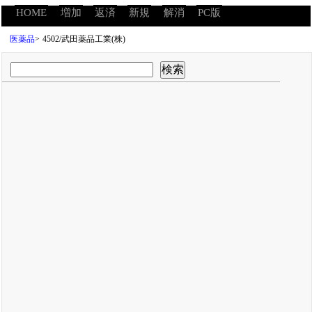
HOME
増加
返済
新規
解消
PC版
医薬品
>
4502/武田薬品工業(株)