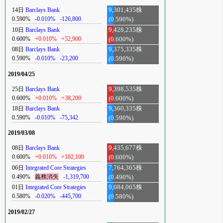
14日
Barclays Bank
9,301,435株
0.590%
-0.010%
-126,800
(0.590%)
10日
Barclays Bank
9,428,235株
0.600%
+0.010%
+52,900
(0.600%)
08日
Barclays Bank
9,375,335株
0.590%
-0.010%
-23,200
(0.590%)
2019/04/25
25日
Barclays Bank
9,398,535株
0.600%
+0.010%
+38,200
(0.600%)
18日
Barclays Bank
9,360,335株
0.590%
-0.010%
-75,342
(0.590%)
2019/03/08
08日
Barclays Bank
9,435,677株
0.600%
+0.010%
+102,100
(0.600%)
06日
Integrated Core Strategies
7,764,365株
0.490%
義務消失
-1,319,700
(0.490%)
01日
Integrated Core Strategies
9,084,065株
0.580%
-0.020%
-445,700
(0.580%)
2019/02/27