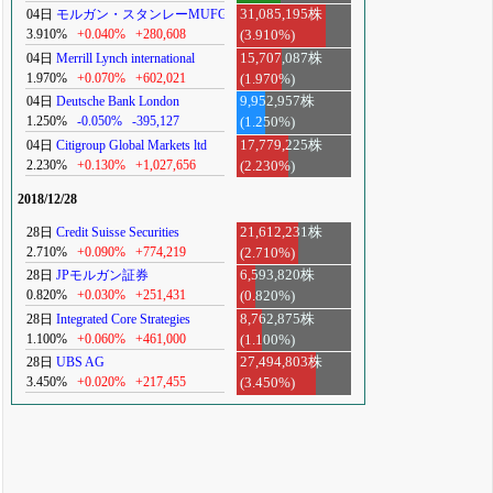
04日
モルガン・スタンレーMUFG
31,085,195株
3.910%
+0.040%
+280,608
(3.910%)
04日
Merrill Lynch international
15,707,087株
1.970%
+0.070%
+602,021
(1.970%)
04日
Deutsche Bank London
9,952,957株
1.250%
-0.050%
-395,127
(1.250%)
04日
Citigroup Global Markets ltd
17,779,225株
2.230%
+0.130%
+1,027,656
(2.230%)
2018/12/28
28日
Credit Suisse Securities
21,612,231株
2.710%
+0.090%
+774,219
(2.710%)
28日
JPモルガン証券
6,593,820株
0.820%
+0.030%
+251,431
(0.820%)
28日
Integrated Core Strategies
8,762,875株
1.100%
+0.060%
+461,000
(1.100%)
28日
UBS AG
27,494,803株
3.450%
+0.020%
+217,455
(3.450%)