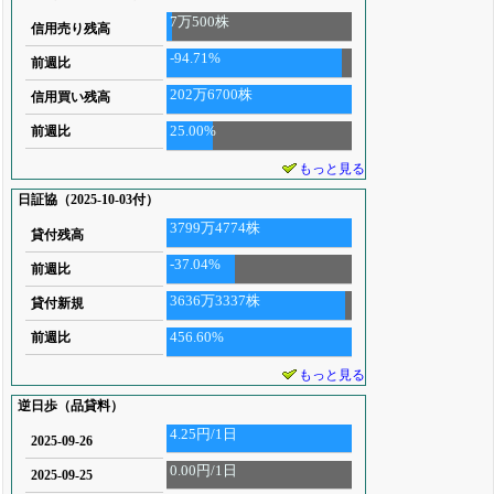
7万500株
信用売り残高
-94.71%
前週比
202万6700株
信用買い残高
25.00%
前週比
もっと見る
日証協（2025-10-03付）
3799万4774株
貸付残高
-37.04%
前週比
3636万3337株
貸付新規
456.60%
前週比
もっと見る
逆日歩（品貸料）
4.25円/1日
2025-09-26
0.00円/1日
2025-09-25