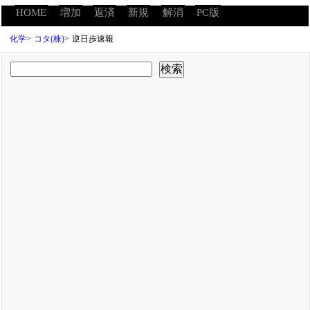
HOME
増加
返済
新規
解消
PC版
化学
>
コタ(株)
>
逆日歩速報