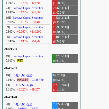
1.100%
+0.070%
+126,500
(1.100%)
23日
Barclays Capital Securities
2,066,311株
1.030%
+0.120%
+240,000
(1.030%)
16日
Barclays Capital Securities
1,826,311株
0.910%
+0.110%
+230,400
(0.910%)
09日
Barclays Capital Securities
1,595,911株
0.800%
+0.060%
+110,200
(0.800%)
06日
Barclays Capital Securities
1,485,711株
0.740%
+0.130%
+259,200
(0.740%)
2025/09/19
19日
Barclays Capital Securities
1,226,511株
0.610%
再IN
(0.610%)
2024/12/19
19日
JPモルガン証券
82,254株
0.040%
義務消失
-2,136,450
(0.040%)
13日
JPモルガン証券
2,218,704株
1.110%
+0.020%
+39,257
(1.110%)
2024/11/28
28日
JPモルガン証券
2,179,447株
1.090%
-0.010%
-28,172