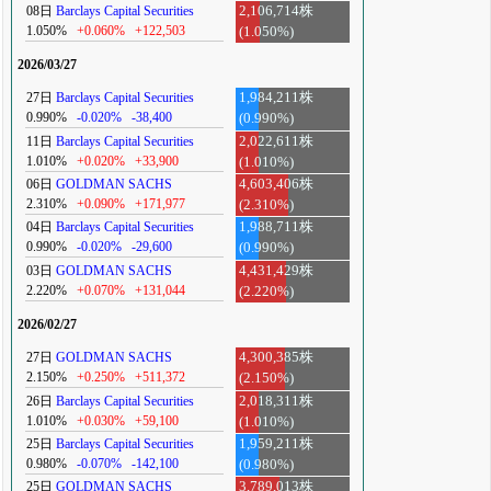
08日
Barclays Capital Securities
2,106,714株
1.050%
+0.060%
+122,503
(1.050%)
2026/03/27
27日
Barclays Capital Securities
1,984,211株
0.990%
-0.020%
-38,400
(0.990%)
11日
Barclays Capital Securities
2,022,611株
1.010%
+0.020%
+33,900
(1.010%)
06日
GOLDMAN SACHS
4,603,406株
2.310%
+0.090%
+171,977
(2.310%)
04日
Barclays Capital Securities
1,988,711株
0.990%
-0.020%
-29,600
(0.990%)
03日
GOLDMAN SACHS
4,431,429株
2.220%
+0.070%
+131,044
(2.220%)
2026/02/27
27日
GOLDMAN SACHS
4,300,385株
2.150%
+0.250%
+511,372
(2.150%)
26日
Barclays Capital Securities
2,018,311株
1.010%
+0.030%
+59,100
(1.010%)
25日
Barclays Capital Securities
1,959,211株
0.980%
-0.070%
-142,100
(0.980%)
25日
GOLDMAN SACHS
3,789,013株