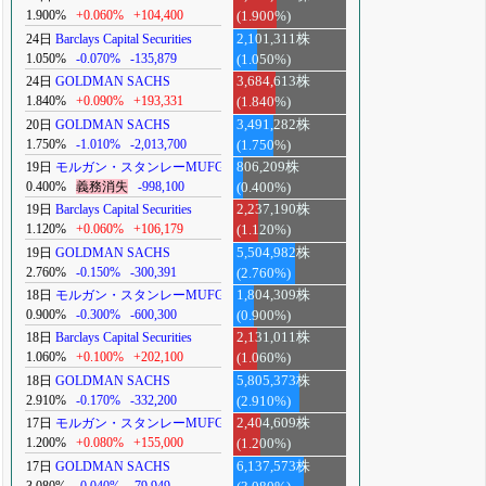
1.900%
+0.060%
+104,400
(1.900%)
24日
Barclays Capital Securities
2,101,311株
1.050%
-0.070%
-135,879
(1.050%)
24日
GOLDMAN SACHS
3,684,613株
1.840%
+0.090%
+193,331
(1.840%)
20日
GOLDMAN SACHS
3,491,282株
1.750%
-1.010%
-2,013,700
(1.750%)
19日
モルガン・スタンレーMUFG
806,209株
0.400%
義務消失
-998,100
(0.400%)
19日
Barclays Capital Securities
2,237,190株
1.120%
+0.060%
+106,179
(1.120%)
19日
GOLDMAN SACHS
5,504,982株
2.760%
-0.150%
-300,391
(2.760%)
18日
モルガン・スタンレーMUFG
1,804,309株
0.900%
-0.300%
-600,300
(0.900%)
18日
Barclays Capital Securities
2,131,011株
1.060%
+0.100%
+202,100
(1.060%)
18日
GOLDMAN SACHS
5,805,373株
2.910%
-0.170%
-332,200
(2.910%)
17日
モルガン・スタンレーMUFG
2,404,609株
1.200%
+0.080%
+155,000
(1.200%)
17日
GOLDMAN SACHS
6,137,573株
3.080%
-0.040%
-79,949