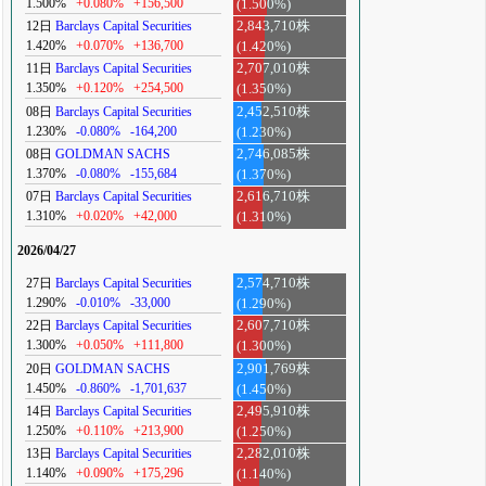
1.500%
+0.080%
+156,500
(1.500%)
12日
Barclays Capital Securities
2,843,710株
1.420%
+0.070%
+136,700
(1.420%)
11日
Barclays Capital Securities
2,707,010株
1.350%
+0.120%
+254,500
(1.350%)
08日
Barclays Capital Securities
2,452,510株
1.230%
-0.080%
-164,200
(1.230%)
08日
GOLDMAN SACHS
2,746,085株
1.370%
-0.080%
-155,684
(1.370%)
07日
Barclays Capital Securities
2,616,710株
1.310%
+0.020%
+42,000
(1.310%)
2026/04/27
27日
Barclays Capital Securities
2,574,710株
1.290%
-0.010%
-33,000
(1.290%)
22日
Barclays Capital Securities
2,607,710株
1.300%
+0.050%
+111,800
(1.300%)
20日
GOLDMAN SACHS
2,901,769株
1.450%
-0.860%
-1,701,637
(1.450%)
14日
Barclays Capital Securities
2,495,910株
1.250%
+0.110%
+213,900
(1.250%)
13日
Barclays Capital Securities
2,282,010株
1.140%
+0.090%
+175,296
(1.140%)