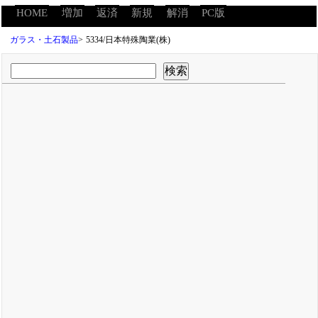
HOME
増加
返済
新規
解消
PC版
ガラス・土石製品
>
5334/日本特殊陶業(株)