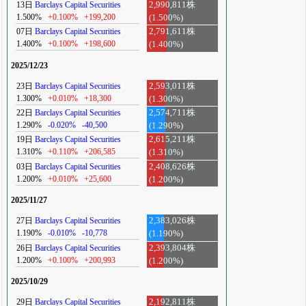
13日
Barclays Capital Securities
2,990,811株
1.500%
+0.100%
+199,200
(1.500%)
07日
Barclays Capital Securities
2,791,611株
1.400%
+0.100%
+198,600
(1.400%)
2025/12/23
23日
Barclays Capital Securities
2,593,011株
1.300%
+0.010%
+18,300
(1.300%)
22日
Barclays Capital Securities
2,574,711株
1.290%
-0.020%
-40,500
(1.290%)
19日
Barclays Capital Securities
2,615,211株
1.310%
+0.110%
+206,585
(1.310%)
03日
Barclays Capital Securities
2,408,626株
1.200%
+0.010%
+25,600
(1.200%)
2025/11/27
27日
Barclays Capital Securities
2,383,026株
1.190%
-0.010%
-10,778
(1.190%)
26日
Barclays Capital Securities
2,393,804株
1.200%
+0.100%
+200,993
(1.200%)
2025/10/29
29日
Barclays Capital Securities
2,192,811株