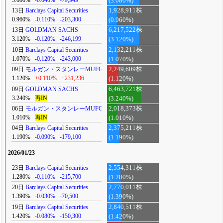
(3.080%)
13日
Barclays Capital Securities
1,928,911株
0.960%
-0.110%
-203,300
(0.960%)
13日
GOLDMAN SACHS
6,217,522株
3.120%
-0.120%
-246,199
(3.120%)
10日
Barclays Capital Securities
2,132,211株
1.070%
-0.120%
-243,000
(1.070%)
09日
モルガン・スタンレーMUFG
2,249,609株
1.120%
+0.110%
+231,236
(1.120%)
09日
GOLDMAN SACHS
6,463,721株
3.240%
再IN
(3.240%)
06日
モルガン・スタンレーMUFG
2,018,373株
1.010%
再IN
(1.010%)
04日
Barclays Capital Securities
2,375,211株
1.190%
-0.090%
-179,100
(1.190%)
2026/01/23
23日
Barclays Capital Securities
2,554,311株
1.280%
-0.110%
-215,700
(1.280%)
20日
Barclays Capital Securities
2,770,011株
1.390%
-0.030%
-70,500
(1.390%)
19日
Barclays Capital Securities
2,840,511株
1.420%
-0.080%
-150,300
(1.420%)