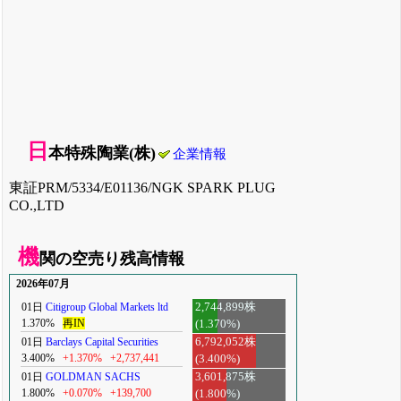
日
本特殊陶業(株)
企業情報
東証PRM/5334/E01136/NGK SPARK PLUG
CO.,LTD
機
関の空売り残高情報
2026年07月
01日
Citigroup Global Markets ltd
2,744,899株
1.370%
再IN
(1.370%)
01日
Barclays Capital Securities
6,792,052株
3.400%
+1.370%
+2,737,441
(3.400%)
01日
GOLDMAN SACHS
3,601,875株
1.800%
+0.070%
+139,700
(1.800%)