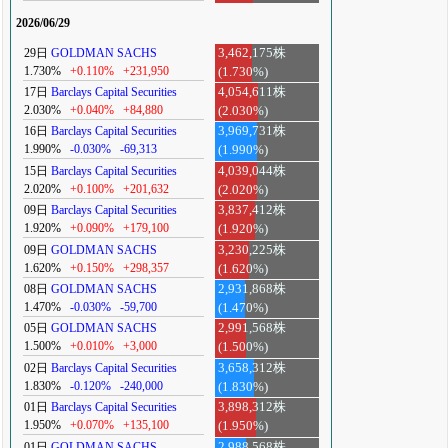
2026/06/29
29日
GOLDMAN SACHS
3,462,175株
1.730%
+0.110%
+231,950
(1.730%)
17日
Barclays Capital Securities
4,054,611株
2.030%
+0.040%
+84,880
(2.030%)
16日
Barclays Capital Securities
3,969,731株
1.990%
-0.030%
-69,313
(1.990%)
15日
Barclays Capital Securities
4,039,044株
2.020%
+0.100%
+201,632
(2.020%)
09日
Barclays Capital Securities
3,837,412株
1.920%
+0.090%
+179,100
(1.920%)
09日
GOLDMAN SACHS
3,230,225株
1.620%
+0.150%
+298,357
(1.620%)
08日
GOLDMAN SACHS
2,931,868株
1.470%
-0.030%
-59,700
(1.470%)
05日
GOLDMAN SACHS
2,991,568株
1.500%
+0.010%
+3,000
(1.500%)
02日
Barclays Capital Securities
3,658,312株
1.830%
-0.120%
-240,000
(1.830%)
01日
Barclays Capital Securities
3,898,312株
1.950%
+0.070%
+135,100
(1.950%)
01日
GOLDMAN SACHS
2,988,568株