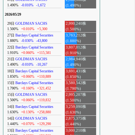
1.490%
-0.010%
-1,672
(1.490%)
2026/05/29
29日
GOLDMAN SACHS
2,990,240株
1.500%
+0.010%
+5,300
(1.500%)
27日
Barclays Capital Securities
3,763,212株
1.880%
-0.030%
-43,800
(1.880%)
22日
Barclays Capital Securities
3,807,012株
1.910%
+0.060%
+115,581
(1.910%)
21日
GOLDMAN SACHS
2,984,940株
1.490%
-0.010%
-10,267
(1.490%)
18日
Barclays Capital Securities
3,691,431株
1.850%
+0.060%
+110,889
(1.850%)
15日
Barclays Capital Securities
3,580,542株
1.790%
+0.160%
+321,452
(1.790%)
15日
GOLDMAN SACHS
2,995,207株
1.500%
+0.060%
+119,832
(1.500%)
14日
Barclays Capital Securities
3,259,090株
1.630%
+0.130%
+258,880
(1.630%)
14日
GOLDMAN SACHS
2,875,375株
1.440%
+0.070%
+129,290
(1.440%)
13日
Barclays Capital Securities
3,000,210株