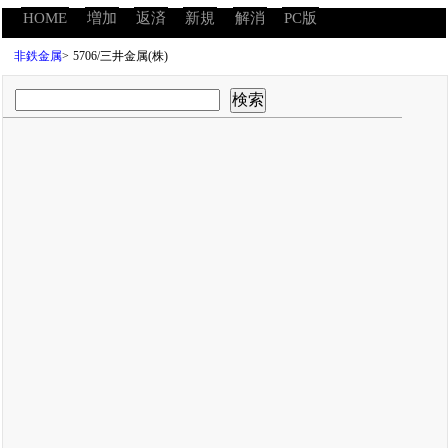
HOME
増加
返済
新規
解消
PC版
非鉄金属
>
5706/三井金属(株)