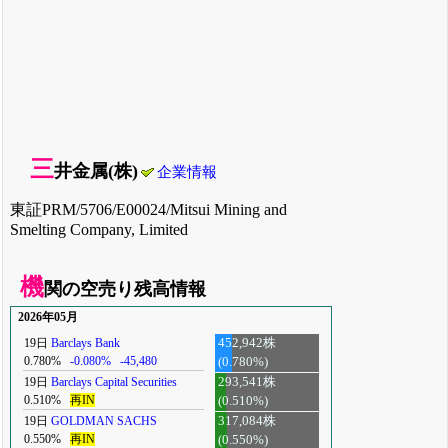
三
井金属(株)
企業情報
東証PRM/5706/E00024/Mitsui Mining and
Smelting Company, Limited
機
関の空売り残高情報
2026年05月
19日
Barclays Bank
452,942株
0.780%
-0.080%
-45,480
(0.780%)
19日
Barclays Capital Securities
293,541株
0.510%
再IN
(0.510%)
19日
GOLDMAN SACHS
317,084株
0.550%
再IN
(0.550%)