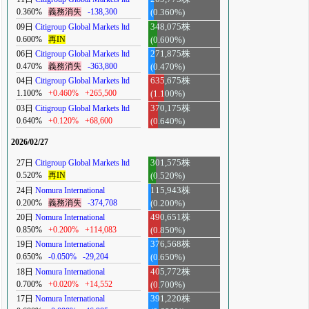
0.360%
義務消失
-138,300
(0.360%)
09日
Citigroup Global Markets ltd
348,075株
0.600%
再IN
(0.600%)
06日
Citigroup Global Markets ltd
271,875株
0.470%
義務消失
-363,800
(0.470%)
04日
Citigroup Global Markets ltd
635,675株
1.100%
+0.460%
+265,500
(1.100%)
03日
Citigroup Global Markets ltd
370,175株
0.640%
+0.120%
+68,600
(0.640%)
2026/02/27
27日
Citigroup Global Markets ltd
301,575株
0.520%
再IN
(0.520%)
24日
Nomura International
115,943株
0.200%
義務消失
-374,708
(0.200%)
20日
Nomura International
490,651株
0.850%
+0.200%
+114,083
(0.850%)
19日
Nomura International
376,568株
0.650%
-0.050%
-29,204
(0.650%)
18日
Nomura International
405,772株
0.700%
+0.020%
+14,552
(0.700%)
17日
Nomura International
391,220株