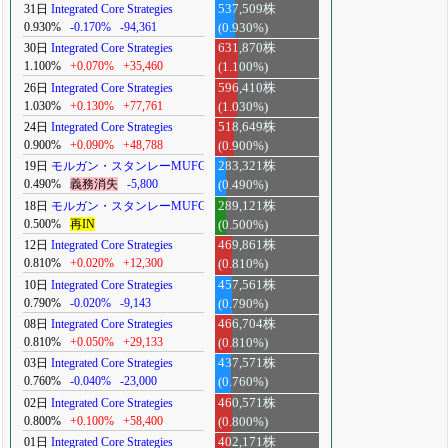
31日
Integrated Core Strategies
537,509株
0.930%
-0.170%
-94,361
(0.930%)
30日
Integrated Core Strategies
631,870株
1.100%
+0.070%
+35,460
(1.100%)
26日
Integrated Core Strategies
596,410株
1.030%
+0.130%
+77,761
(1.030%)
24日
Integrated Core Strategies
518,649株
0.900%
+0.090%
+48,788
(0.900%)
19日
モルガン・スタンレーMUFG
283,321株
0.490%
義務消失
-5,800
(0.490%)
18日
モルガン・スタンレーMUFG
289,121株
0.500%
再IN
(0.500%)
12日
Integrated Core Strategies
469,861株
0.810%
+0.020%
+12,300
(0.810%)
10日
Integrated Core Strategies
457,561株
0.790%
-0.020%
-9,143
(0.790%)
08日
Integrated Core Strategies
466,704株
0.810%
+0.050%
+29,133
(0.810%)
03日
Integrated Core Strategies
437,571株
0.760%
-0.040%
-23,000
(0.760%)
02日
Integrated Core Strategies
460,571株
0.800%
+0.100%
+58,400
(0.800%)
01日
Integrated Core Strategies
402,171株