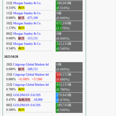
21日
Morgan Stanley & Co.
296,063株
0.510%
再IN
(0.510%)
11日
Morgan Stanley & Co.
0株
0.000%
解消
-675,100
(0.000%)
10日
Morgan Stanley & Co.
675,100株
1.170%
再IN
(1.170%)
06日
Morgan Stanley & Co.
0株
0.000%
解消
-313,131
(0.000%)
05日
Morgan Stanley & Co.
313,131株
0.540%
再IN
(0.540%)
2025/10/28
28日
Citigroup Global Markets ltd
0株
0.000%
解消
-509,151
(0.000%)
23日
Citigroup Global Markets ltd
509,151株
0.880%
+0.100%
+57,000
(0.880%)
22日
Citigroup Global Markets ltd
452,151株
0.780%
再IN
(0.780%)
09日
GOLDMAN SACHS
270,845株
0.470%
義務消失
-18,900
(0.470%)
08日
GOLDMAN SACHS
289,745株
0.500%
再IN
(0.500%)