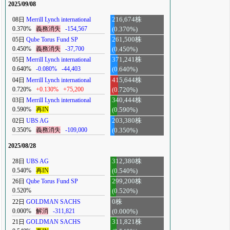
2025/09/08
08日
Merrill Lynch international
216,674株
0.370%
義務消失
-154,567
(0.370%)
05日
Qube Torus Fund SP
261,500株
0.450%
義務消失
-37,700
(0.450%)
05日
Merrill Lynch international
371,241株
0.640%
-0.080%
-44,403
(0.640%)
04日
Merrill Lynch international
415,644株
0.720%
+0.130%
+75,200
(0.720%)
03日
Merrill Lynch international
340,444株
0.590%
再IN
(0.590%)
02日
UBS AG
203,380株
0.350%
義務消失
-109,000
(0.350%)
2025/08/28
28日
UBS AG
312,380株
0.540%
再IN
(0.540%)
26日
Qube Torus Fund SP
299,200株
0.520%
(0.520%)
22日
GOLDMAN SACHS
0株
0.000%
解消
-311,821
(0.000%)
21日
GOLDMAN SACHS
311,821株