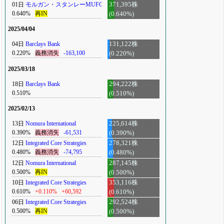
01日
モルガン・スタンレーMUFG
371,395株
0.640%
再IN
(0.640%)
2025/04/04
04日
Barclays Bank
131,122株
0.220%
義務消失
-163,100
(0.220%)
2025/03/18
18日
Barclays Bank
294,222株
0.510%
(0.510%)
2025/02/13
13日
Nomura International
225,614株
0.390%
義務消失
-61,531
(0.390%)
12日
Integrated Core Strategies
278,321株
0.480%
義務消失
-74,795
(0.480%)
12日
Nomura International
287,145株
0.500%
再IN
(0.500%)
10日
Integrated Core Strategies
353,116株
0.610%
+0.110%
+60,592
(0.610%)
06日
Integrated Core Strategies
292,524株
0.500%
再IN
(0.500%)