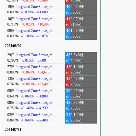
0.700%
+0.010%
+3,080
(0.700%)
19日
Integrated Core Strategies
400,470株
0.690%
-0.020%
-11,600
(0.690%)
10日
Integrated Core Strategies
412,070株
0.710%
+0.020%
+10,400
(0.710%)
09日
Integrated Core Strategies
401,670株
0.690%
-0.100%
-53,876
(0.690%)
2024/08/29
29日
Integrated Core Strategies
455,546株
0.790%
-0.010%
-3,600
(0.790%)
27日
Integrated Core Strategies
459,146株
0.800%
+0.060%
+34,676
(0.800%)
13日
Integrated Core Strategies
424,470株
0.740%
+0.050%
+25,400
(0.740%)
09日
Integrated Core Strategies
399,070株
0.690%
-0.060%
-31,800
(0.690%)
08日
Integrated Core Strategies
430,870株
0.750%
-0.140%
-84,239
(0.750%)
02日
Integrated Core Strategies
515,109株
0.890%
-0.040%
-22,400
(0.890%)
2024/07/31