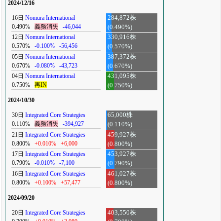
2024/12/16
16日
Nomura International
284,872株
0.490%
義務消失
-46,044
(0.490%)
12日
Nomura International
330,916株
0.570%
-0.100%
-56,456
(0.570%)
05日
Nomura International
387,372株
0.670%
-0.080%
-43,723
(0.670%)
04日
Nomura International
431,095株
0.750%
再IN
(0.750%)
2024/10/30
30日
Integrated Core Strategies
65,000株
0.110%
義務消失
-394,927
(0.110%)
21日
Integrated Core Strategies
459,927株
0.800%
+0.010%
+6,000
(0.800%)
17日
Integrated Core Strategies
453,927株
0.790%
-0.010%
-7,100
(0.790%)
16日
Integrated Core Strategies
461,027株
0.800%
+0.100%
+57,477
(0.800%)
2024/09/20
20日
Integrated Core Strategies
403,550株