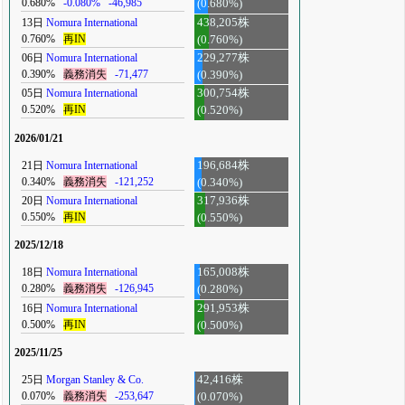
0.680%
-0.080%
-46,985
(0.680%)
13日
Nomura International
438,205株
0.760%
再IN
(0.760%)
06日
Nomura International
229,277株
0.390%
義務消失
-71,477
(0.390%)
05日
Nomura International
300,754株
0.520%
再IN
(0.520%)
2026/01/21
21日
Nomura International
196,684株
0.340%
義務消失
-121,252
(0.340%)
20日
Nomura International
317,936株
0.550%
再IN
(0.550%)
2025/12/18
18日
Nomura International
165,008株
0.280%
義務消失
-126,945
(0.280%)
16日
Nomura International
291,953株
0.500%
再IN
(0.500%)
2025/11/25
25日
Morgan Stanley & Co.
42,416株
0.070%
義務消失
-253,647
(0.070%)