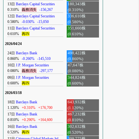
13日
Barclays Capital Securities
180,343株
0.310%
義務消失
-156,267
(0.310%)
12日
Barclays Capital Securities
336,610株
0.580%
-0.030%
-15,050
(0.580%)
11日
Barclays Capital Securities
351,660株
0.610%
再IN
(0.610%)
2026/04/24
24日
Barclays Bank
498,422株
0.860%
-0.260%
-145,510
(0.860%)
10日
J.P. Morgan Securities
47,647株
0.080%
義務消失
-297,177
(0.080%)
09日
J.P. Morgan Securities
344,824株
0.600%
再IN
(0.600%)
2026/03/18
18日
Barclays Bank
643,932株
1.120%
+0.310%
+176,700
(1.120%)
17日
Barclays Bank
467,232株
0.810%
+0.290%
+164,600
(0.810%)
16日
Barclays Bank
302,632株
0.520%
再IN
(0.520%)
11日
Citigroup Global Markets ltd
209,775株