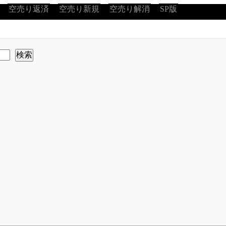
空売り返済
空売り新規
空売り解消
SP版