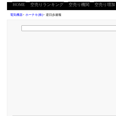
HOME
空売りランキング
空売り機関
空売り増加
電気機器
>
ホーチキ(株)
>
逆日歩速報