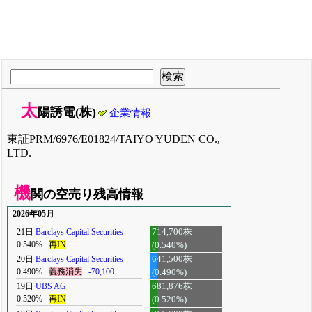
太
陽誘電(株)
企業情報
東証PRM/6976/E01824/TAIYO YUDEN CO.,
LTD.
機
関の空売り残高情報
2026年05月
21日
Barclays Capital Securities
714,700株
0.540%
再IN
(0.540%)
20日
Barclays Capital Securities
641,500株
0.490%
義務消失
-70,100
(0.490%)
19日
UBS AG
681,876株
0.520%
再IN
(0.520%)