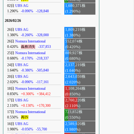
02日
UBS AG
1,680,371株
1.290%
-0.090%
-128,848
(1.290%)
2026/02/26
26日
UBS AG
1,809,219株
1.380%
-0.260%
-328,000
(1.380%)
26日
Nomura International
552,074株
0.420%
義務消失
-337,853
(0.420%)
25日
Nomura International
889,927株
0.680%
-0.170%
-218,337
(0.680%)
24日
UBS AG
2,137,219株
1.640%
-0.380%
-505,840
(1.640%)
20日
UBS AG
2,643,059株
2.020%
-0.090%
-117,161
(2.020%)
18日
Nomura International
1,108,264株
0.850%
+0.300%
+384,412
(0.850%)
17日
UBS AG
2,760,220株
2.110%
+0.130%
+170,300
(2.110%)
17日
Nomura International
723,852株
0.550%
再IN
(0.550%)
16日
UBS AG
2,589,920株
1.980%
-0.050%
-55,700
(1.980%)