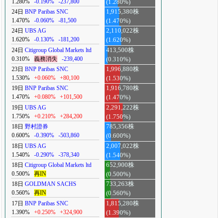
1.280%
-0.190%
-237,800
(1.280%)
24日
BNP Paribas SNC
1,915,380株
1.470%
-0.060%
-81,500
(1.470%)
24日
UBS AG
2,110,022株
1.620%
-0.130%
-181,200
(1.620%)
24日
Citigroup Global Markets ltd
413,500株
0.310%
義務消失
-239,400
(0.310%)
23日
BNP Paribas SNC
1,996,880株
1.530%
+0.060%
+80,100
(1.530%)
19日
BNP Paribas SNC
1,916,780株
1.470%
+0.080%
+101,500
(1.470%)
19日
UBS AG
2,291,222株
1.750%
+0.210%
+284,200
(1.750%)
18日
野村證券
785,356株
0.600%
-0.390%
-503,860
(0.600%)
18日
UBS AG
2,007,022株
1.540%
-0.290%
-378,340
(1.540%)
18日
Citigroup Global Markets ltd
652,900株
0.500%
再IN
(0.500%)
18日
GOLDMAN SACHS
733,263株
0.560%
再IN
(0.560%)
17日
BNP Paribas SNC
1,815,280株
1.390%
+0.250%
+324,900
(1.390%)