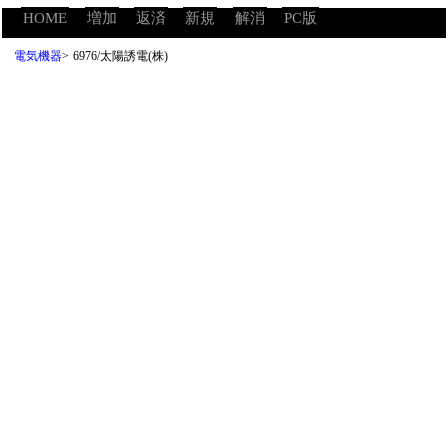
HOME
増加
返済
新規
解消
PC版
電気機器
>
6976/太陽誘電(株)