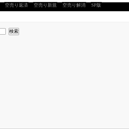
空売り返済
空売り新規
空売り解消
SP版