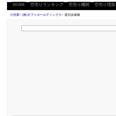
HOME
空売りランキング
空売り機関
空売り増加
小売業
>
(株)ギフトホールディングス
>
逆日歩速報