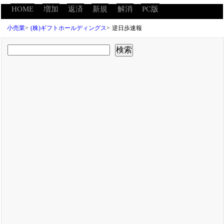
HOME
増加
返済
新規
解消
PC版
小売業
>
(株)ギフトホールディングス
>
逆日歩速報