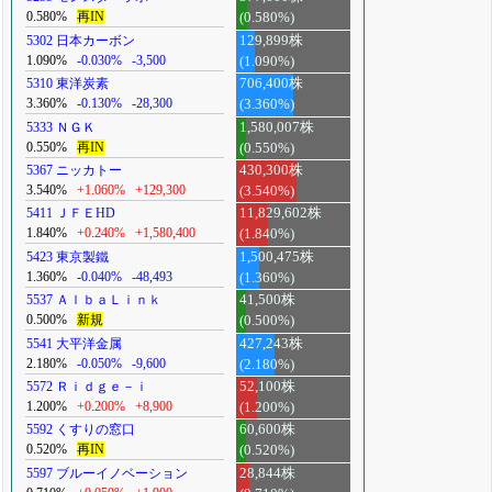
0.580%
再IN
(0.580%)
5302 日本カーボン
129,899株
1.090%
-0.030%
-3,500
(1.090%)
5310 東洋炭素
706,400株
3.360%
-0.130%
-28,300
(3.360%)
5333 ＮＧＫ
1,580,007株
0.550%
再IN
(0.550%)
5367 ニッカトー
430,300株
3.540%
+1.060%
+129,300
(3.540%)
5411 ＪＦＥHD
11,829,602株
1.840%
+0.240%
+1,580,400
(1.840%)
5423 東京製鐵
1,500,475株
1.360%
-0.040%
-48,493
(1.360%)
5537 ＡｌｂａＬｉｎｋ
41,500株
0.500%
新規
(0.500%)
5541 大平洋金属
427,243株
2.180%
-0.050%
-9,600
(2.180%)
5572 Ｒｉｄｇｅ－ｉ
52,100株
1.200%
+0.200%
+8,900
(1.200%)
5592 くすりの窓口
60,600株
0.520%
再IN
(0.520%)
5597 ブルーイノベーション
28,844株