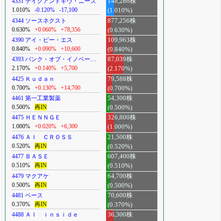
4331 テイクアンドギヴ・ニーズ
148,286株
1.010%
-0.120%
-17,100
(1.010%)
4344 ソースネクスト
877,256株
0.630%
+0.060%
+78,356
(0.630%)
4390 アイ・ピー・エス
109,963株
0.840%
+0.090%
+10,600
(0.840%)
4393 バンク・オブ・イノベー…
87,039株
2.170%
+0.140%
+5,700
(2.170%)
4425 Ｋｕｄａｎ
79,588株
0.700%
+0.130%
+14,700
(0.700%)
4461 第一工業製薬
54,300株
0.500%
再IN
(0.500%)
4475 ＨＥＮＮＧＥ
326,800株
1.000%
+0.020%
+6,300
(1.000%)
4476 ＡＩ ＣＲＯＳＳ
21,500株
0.520%
再IN
(0.520%)
4477 ＢＡＳＥ
607,400株
0.510%
再IN
(0.510%)
4479 マクアケ
64,700株
0.500%
再IN
(0.500%)
4481 ベース
70,600株
0.370%
再IN
(0.370%)
4488 ＡＩ ｉｎｓｉｄｅ
36,300株