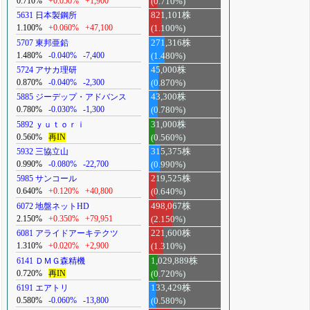
0.710%
+0.050%
+1,900
(0.710%)
5631 日本製鋼所
821,101株
1.100%
+0.060%
+47,100
(1.100%)
5707 東邦亜鉛
271,316株
1.480%
-0.040%
-7,400
(1.480%)
5724 アサカ理研
45,000株
0.870%
-0.040%
-2,300
(0.870%)
5885 ジーデップ・アドバンス
43,300株
0.780%
-0.030%
-1,300
(0.780%)
5892 ｙｕｔｏｒｉ
31,000株
0.560%
再IN
(0.560%)
5932 三協立山
315,375株
0.990%
-0.080%
-22,700
(0.990%)
5985 サンコール
219,525株
0.640%
+0.120%
+40,800
(0.640%)
6072 地盤ネットHD
498,067株
2.150%
+0.350%
+79,951
(2.150%)
6081 アライドアーキテクツ
221,600株
1.310%
+0.020%
+2,900
(1.310%)
6141 ＤＭＧ森精機
1,029,889株
0.720%
再IN
(0.720%)
6191 エアトリ
133,429株
0.580%
-0.060%
-13,800
(0.580%)