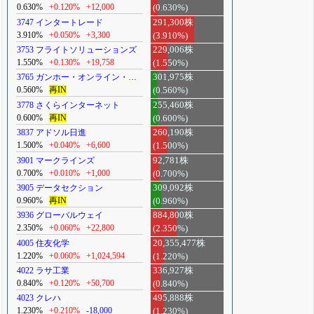
0.630%
+0.120%
+12,000
(0.630%)
3747 インタートレード
291,300株
3.910%
+0.050%
+3,300
(3.910%)
3753 フライトソリューションズ
229,006株
1.550%
+0.130%
+19,758
(1.550%)
3765 ガンホー・オンライン・…
301,975株
0.560%
再IN
(0.560%)
3778 さくらインターネット
255,460株
0.600%
再IN
(0.600%)
3837 アドソル日進
260,190株
1.500%
+0.040%
+6,600
(1.500%)
3901 マークラインズ
92,781株
0.700%
+0.010%
+1,000
(0.700%)
3905 データセクション
309,092株
0.960%
再IN
(0.960%)
3936 グローバルウェイ
884,800株
2.350%
+0.060%
+22,800
(2.350%)
4005 住友化学
20,355,477株
1.220%
+0.060%
+1,024,594
(1.220%)
4022 ラサ工業
336,927株
0.840%
+0.120%
+50,700
(0.840%)
4023 クレハ
495,888株
1.230%
+0.210%
-18,000
(1.230%)