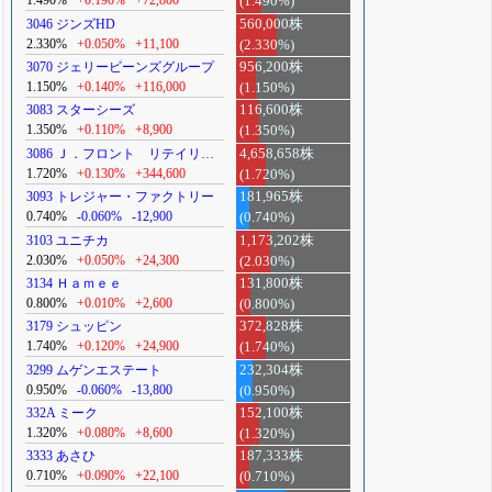
1.490%
+0.190%
+72,800
(1.490%)
3046 ジンズHD
560,000株
2.330%
+0.050%
+11,100
(2.330%)
3070 ジェリービーンズグループ
956,200株
1.150%
+0.140%
+116,000
(1.150%)
3083 スターシーズ
116,600株
1.350%
+0.110%
+8,900
(1.350%)
3086 Ｊ．フロント リテイリ…
4,658,658株
1.720%
+0.130%
+344,600
(1.720%)
3093 トレジャー・ファクトリー
181,965株
0.740%
-0.060%
-12,900
(0.740%)
3103 ユニチカ
1,173,202株
2.030%
+0.050%
+24,300
(2.030%)
3134 Ｈａｍｅｅ
131,800株
0.800%
+0.010%
+2,600
(0.800%)
3179 シュッピン
372,828株
1.740%
+0.120%
+24,900
(1.740%)
3299 ムゲンエステート
232,304株
0.950%
-0.060%
-13,800
(0.950%)
332A ミーク
152,100株
1.320%
+0.080%
+8,600
(1.320%)
3333 あさひ
187,333株
0.710%
+0.090%
+22,100
(0.710%)