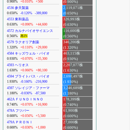
0.900%
+0.010%
+500
(0.900%)
4536 参天製薬
2,119,071株
0.650%
-0.120%
-389,800
(0.650%)
4553 東和薬品
326,993株
0.630%
+0.090%
+44,600
(0.630%)
4572 カルナバイオサイエンス
116,600株
0.560%
再IN
(0.560%)
4579 ラクオリア創薬
346,200株
1.320%
+0.110%
+29,000
(1.320%)
4584 キッズウェル・バイオ
463,115株
0.930%
+0.070%
+35,300
(0.930%)
4593 ヘリオス
2,207,077株
1.630%
+0.060%
+80,100
(1.630%)
4594 ブライトパス・バイオ
2,690,497株
1.930%
-0.160%
-216,900
(1.930%)
4597 ソレイジア・ファーマ
3,246,689株
1.180%
-0.030%
-87,500
(1.180%)
462A ＦＵＮＤＩＮＮＯ
178,399株
0.740%
+0.070%
+16,900
(0.740%)
478A フツパー
61,900株
0.600%
+0.050%
+5,500
(0.600%)
479A ＰＲＯＮＩ
27,000株
0.600%
+0.030%
+1,000
(0.600%)