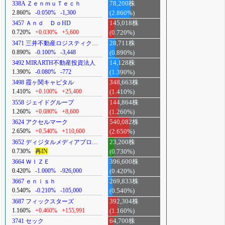
338A ＺｅｎｍｕＴｅｃｈ
78,200株
2.860%
-0.050%
-1,300
(2.860%)
3457 Ａｎｄ ＤｏHD
145,018株
0.720%
+0.030%
+5,600
(0.720%)
3471 三井不動産ロジスティク…
28,711株
0.890%
-0.100%
-3,448
(0.890%)
3492 MIRARTH不動産投資法人
14,128株
1.390%
-0.080%
-772
(1.390%)
3498 霞ヶ関キャピタル
348,663株
1.410%
+0.100%
+25,400
(1.410%)
3558 ジェイドグループ
144,864株
1.260%
+0.080%
+8,600
(1.260%)
3624 アクセルマーク
540,082株
2.650%
+0.540%
+110,600
(2.650%)
3652 ディジタルメディアプロ…
23,200株
0.730%
再IN
(0.730%)
3664 ＷＩＺＥ
396,600株
0.420%
-1.000%
-926,000
(0.420%)
3667 ｅｎｉｓｈ
269,833株
0.540%
-0.210%
-105,000
(0.540%)
3687 フィックスターズ
392,304株
1.160%
+0.460%
+155,991
(1.160%)
3741 セック
64,700株