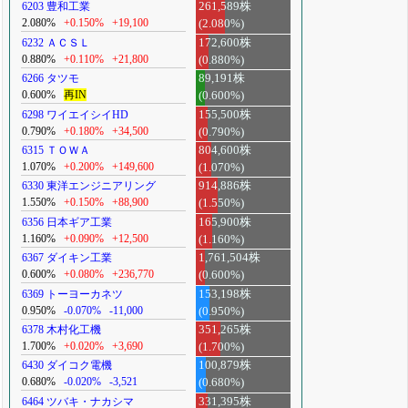
6203 豊和工業
261,589株
2.080%
+0.150%
+19,100
(2.080%)
6232 ＡＣＳＬ
172,600株
0.880%
+0.110%
+21,800
(0.880%)
6266 タツモ
89,191株
0.600%
再IN
(0.600%)
6298 ワイエイシイHD
155,500株
0.790%
+0.180%
+34,500
(0.790%)
6315 ＴＯＷＡ
804,600株
1.070%
+0.200%
+149,600
(1.070%)
6330 東洋エンジニアリング
914,886株
1.550%
+0.150%
+88,900
(1.550%)
6356 日本ギア工業
165,900株
1.160%
+0.090%
+12,500
(1.160%)
6367 ダイキン工業
1,761,504株
0.600%
+0.080%
+236,770
(0.600%)
6369 トーヨーカネツ
153,198株
0.950%
-0.070%
-11,000
(0.950%)
6378 木村化工機
351,265株
1.700%
+0.020%
+3,690
(1.700%)
6430 ダイコク電機
100,879株
0.680%
-0.020%
-3,521
(0.680%)
6464 ツバキ・ナカシマ
331,395株