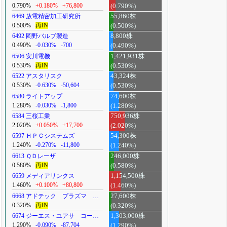
0.790%
+0.180%
+76,800
(0.790%)
6469 放電精密加工研究所
55,860株
0.500%
再IN
(0.500%)
6492 岡野バルブ製造
8,800株
0.490%
-0.030%
-700
(0.490%)
6506 安川電機
1,421,931株
0.530%
再IN
(0.530%)
6522 アスタリスク
43,324株
0.530%
-0.630%
-50,604
(0.530%)
6580 ライトアップ
74,600株
1.280%
-0.030%
-1,800
(1.280%)
6584 三桜工業
750,936株
2.020%
+0.050%
+17,700
(2.020%)
6597 ＨＰＣシステムズ
54,300株
1.240%
-0.270%
-11,800
(1.240%)
6613 ＱＤレーザ
246,000株
0.580%
再IN
(0.580%)
6659 メディアリンクス
1,154,500株
1.460%
+0.100%
+80,800
(1.460%)
6668 アドテック プラズマ …
27,600株
0.320%
再IN
(0.320%)
6674 ジーエス・ユアサ コー…
1,303,000株
1.290%
-0.090%
-87,704
(1.290%)