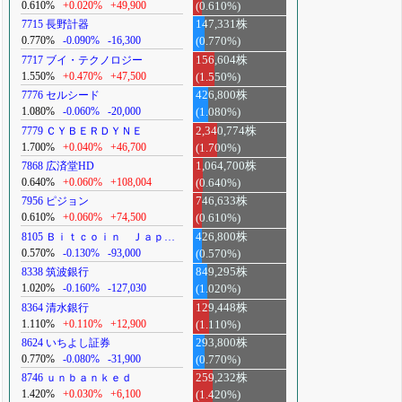
0.610%
+0.020%
+49,900
(0.610%)
7715 長野計器
147,331株
0.770%
-0.090%
-16,300
(0.770%)
7717 ブイ・テクノロジー
156,604株
1.550%
+0.470%
+47,500
(1.550%)
7776 セルシード
426,800株
1.080%
-0.060%
-20,000
(1.080%)
7779 ＣＹＢＥＲＤＹＮＥ
2,340,774株
1.700%
+0.040%
+46,700
(1.700%)
7868 広済堂HD
1,064,700株
0.640%
+0.060%
+108,004
(0.640%)
7956 ピジョン
746,633株
0.610%
+0.060%
+74,500
(0.610%)
8105 Ｂｉｔｃｏｉｎ Ｊａｐ…
426,800株
0.570%
-0.130%
-93,000
(0.570%)
8338 筑波銀行
849,295株
1.020%
-0.160%
-127,030
(1.020%)
8364 清水銀行
129,448株
1.110%
+0.110%
+12,900
(1.110%)
8624 いちよし証券
293,800株
0.770%
-0.080%
-31,900
(0.770%)
8746 ｕｎｂａｎｋｅｄ
259,232株
1.420%
+0.030%
+6,100
(1.420%)