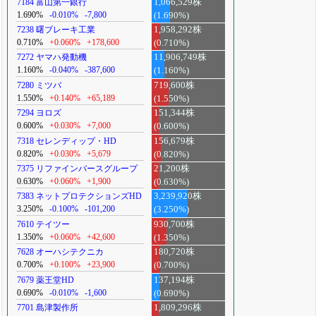
7184 富山第一銀行
1,066,529株
1.690%
-0.010%
-7,800
(1.690%)
7238 曙ブレーキ工業
1,958,292株
0.710%
+0.060%
+178,600
(0.710%)
7272 ヤマハ発動機
11,906,749株
1.160%
-0.040%
-387,600
(1.160%)
7280 ミツバ
719,600株
1.550%
+0.140%
+65,189
(1.550%)
7294 ヨロズ
151,344株
0.600%
+0.030%
+7,000
(0.600%)
7318 セレンディップ・HD
156,679株
0.820%
+0.030%
+5,679
(0.820%)
7375 リファインバースグループ
21,200株
0.630%
+0.060%
+1,900
(0.630%)
7383 ネットプロテクションズHD
3,239,920株
3.250%
-0.100%
-101,200
(3.250%)
7610 テイツー
930,700株
1.350%
+0.060%
+42,600
(1.350%)
7628 オーハシテクニカ
180,720株
0.700%
+0.100%
+23,900
(0.700%)
7679 薬王堂HD
137,194株
0.690%
-0.010%
-1,600
(0.690%)
7701 島津製作所
1,809,296株