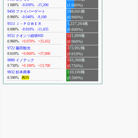
1.680%
-0.030%
-15,200
(1.680%)
9450 ファイバーゲート
198,641株
0.960%
-0.040%
-9,100
(0.960%)
9513 Ｊ－ＰＯＷＥＲ
1,227,264株
0.690%
-0.010%
-11,435
(0.690%)
9552 クオンツ総研HD
521,899株
0.960%
+0.070%
+35,432
(0.960%)
9722 藤田観光
373,992株
0.610%
+0.060%
+37,000
(0.610%)
9880 イノテック
103,398株
0.750%
+0.100%
+13,700
(0.750%)
9932 杉本商事
110,100株
0.590%
再IN
(0.590%)