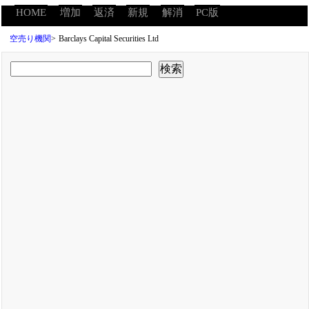
HOME
増加
返済
新規
解消
PC版
空売り機関
>
Barclays Capital Securities Ltd