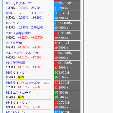
8876 リログループ
2,895,315株
1.890%
-0.010%
-25,200
(1.890%)
8894 ＲＥＶＯＬＵＴＩＯＮ
930,140株
0.590%
-0.090%
-136,100
(0.590%)
8918 ランド
7,223,100株
0.460%
-0.180%
-2,769,300
(0.460%)
9006 京浜急行電鉄
1,719,050株
0.620%
+0.120%
+330,700
(0.620%)
9045 京阪HD
641,190株
0.600%
+0.090%
+94,600
(0.600%)
9069 センコーグループHD
1,064,800株
0.600%
+0.010%
+17,000
(0.600%)
9119 飯野海運
1,421,800株
1.300%
+0.010%
+13,300
(1.300%)
9166 ＧＥＮＤＡ
968,609株
0.510%
再IN
(0.510%)
9168 ライズ・コンサルティン…
301,300株
1.200%
+0.010%
+2,400
(1.200%)
9211 エフ・コード
67,500株
0.540%
再IN
(0.540%)
9341 ＧＥＮＯＶＡ
160,725株
0.900%
+0.020%
+2,700
(0.900%)
9416 ビジョン
859,955株