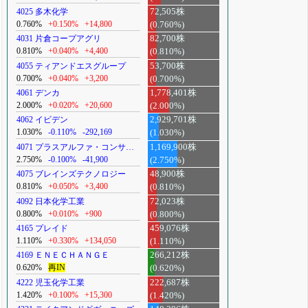
4025 多木化学
72,505株
0.760%
+0.150%
+14,800
(0.760%)
4031 片倉コープアグリ
82,700株
0.810%
+0.040%
+4,400
(0.810%)
4055 ティアンドエスグループ
53,700株
0.700%
+0.040%
+3,200
(0.700%)
4061 デンカ
1,778,401株
2.000%
+0.020%
+20,600
(2.000%)
4062 イビデン
2,929,701株
1.030%
-0.110%
-292,169
(1.030%)
4071 プラスアルファ・コンサ…
1,169,900株
2.750%
-0.100%
-41,900
(2.750%)
4075 ブレインズテクノロジー
48,900株
0.810%
+0.050%
+3,400
(0.810%)
4092 日本化学工業
72,023株
0.800%
+0.010%
+900
(0.800%)
4165 プレイド
459,076株
1.110%
+0.330%
+134,050
(1.110%)
4169 ＥＮＥＣＨＡＮＧＥ
266,212株
0.620%
再IN
(0.620%)
4222 児玉化学工業
222,687株
1.420%
+0.100%
+15,300
(1.420%)