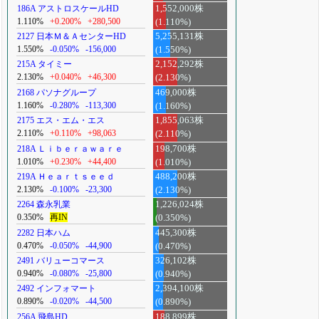
186A アストロスケールHD
1,552,000株
1.110%
+0.200%
+280,500
(1.110%)
2127 日本Ｍ＆ＡセンターHD
5,255,131株
1.550%
-0.050%
-156,000
(1.550%)
215A タイミー
2,152,292株
2.130%
+0.040%
+46,300
(2.130%)
2168 パソナグループ
469,000株
1.160%
-0.280%
-113,300
(1.160%)
2175 エス・エム・エス
1,855,063株
2.110%
+0.110%
+98,063
(2.110%)
218A Ｌｉｂｅｒａｗａｒｅ
198,700株
1.010%
+0.230%
+44,400
(1.010%)
219A Ｈｅａｒｔｓｅｅｄ
488,200株
2.130%
-0.100%
-23,300
(2.130%)
2264 森永乳業
1,226,024株
0.350%
再IN
(0.350%)
2282 日本ハム
445,300株
0.470%
-0.050%
-44,900
(0.470%)
2491 バリューコマース
326,102株
0.940%
-0.080%
-25,800
(0.940%)
2492 インフォマート
2,394,100株
0.890%
-0.020%
-44,500
(0.890%)
256A 飛島HD
188,899株