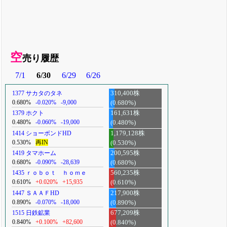
空
売り履歴
7/1
6/30
6/29
6/26
1377 サカタのタネ
310,400株
0.680%
-0.020%
-9,000
(0.680%)
1379 ホクト
161,631株
0.480%
-0.060%
-19,000
(0.480%)
1414 ショーボンドHD
1,179,128株
0.530%
再IN
(0.530%)
1419 タマホーム
200,595株
0.680%
-0.090%
-28,639
(0.680%)
1435 ｒｏｂｏｔ ｈｏｍｅ
560,235株
0.610%
+0.020%
+15,935
(0.610%)
1447 ＳＡＡＦHD
217,900株
0.890%
-0.070%
-18,000
(0.890%)
1515 日鉄鉱業
677,209株
0.840%
+0.100%
+82,600
(0.840%)