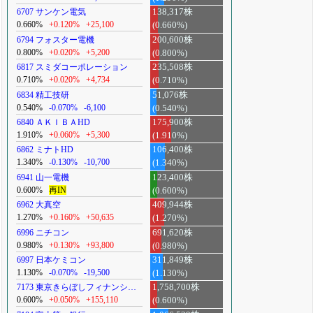
6707 サンケン電気
138,317株
0.660%
+0.120%
+25,100
(0.660%)
6794 フォスター電機
200,600株
0.800%
+0.020%
+5,200
(0.800%)
6817 スミダコーポレーション
235,508株
0.710%
+0.020%
+4,734
(0.710%)
6834 精工技研
51,076株
0.540%
-0.070%
-6,100
(0.540%)
6840 ＡＫＩＢＡHD
175,900株
1.910%
+0.060%
+5,300
(1.910%)
6862 ミナトHD
106,400株
1.340%
-0.130%
-10,700
(1.340%)
6941 山一電機
123,400株
0.600%
再IN
(0.600%)
6962 大真空
409,944株
1.270%
+0.160%
+50,635
(1.270%)
6996 ニチコン
691,620株
0.980%
+0.130%
+93,800
(0.980%)
6997 日本ケミコン
311,849株
1.130%
-0.070%
-19,500
(1.130%)
7173 東京きらぼしフィナンシ…
1,758,700株
0.600%
+0.050%
+155,110
(0.600%)