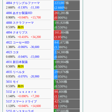
4884 クリングルファーマ
223,007株
2.660%
-0.130%
-11,100
(2.660%)
4886 あすか製薬HD
261,281株
0.900%
+0.040%
+13,700
(0.900%)
4888 ステラファーマ
191,920株
0.530%
再IN
(0.530%)
4894 クオリプス
161,804株
1.950%
+0.410%
+34,200
(1.950%)
4922 コーセーHD
841,672株
1.380%
-0.060%
-36,600
(1.380%)
4923 コタ
224,380株
0.690%
-0.040%
-15,000
(0.690%)
4931 新日本製薬
109,904株
0.500%
再IN
(0.500%)
4935 リベルタ
299,076株
0.950%
-0.070%
-20,900
(0.950%)
5031 モイ
74,500株
0.530%
再IN
(0.530%)
5132 ｐｌｕｓｚｅｒｏ
90,400株
1.140%
+0.090%
+7,200
(1.140%)
5137 スマートドライブ
425,200株
1.120%
+0.040%
+14,600
(1.120%)
5255 モンスターラボ
377,600株