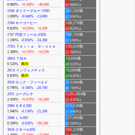
0.980%
+0.260%
+48,900
(0.980%)
2590 ダイドーグループHD
361,200株
1.090%
-0.040%
-13,800
(1.090%)
2594 キーコーヒー
188,270株
0.820%
+0.030%
+8,200
(0.820%)
2767 円谷フィールズHD
780,700株
1.190%
-0.050%
-34,300
(1.190%)
278A Ｔｅｒｒａ Ｄｒｏｎｅ
136,039株
1.390%
+0.150%
+14,200
(1.390%)
280A ＴＭＨ
19,600株
0.520%
再IN
(0.520%)
281A インフォメティス
50,000株
0.830%
再IN
(0.830%)
2910 ロック・フィールド
212,086株
0.790%
-0.100%
-28,700
(0.790%)
2931 ユーグレナ
3,391,894株
2.430%
+0.070%
+92,600
(2.430%)
2980 ＳＲＥHD
315,638株
1.940%
-0.130%
-21,200
(1.940%)
2986 ＬＡHD
137,000株
0.590%
-0.030%
+89,500
(0.590%)
3034 クオールHD
582,328株