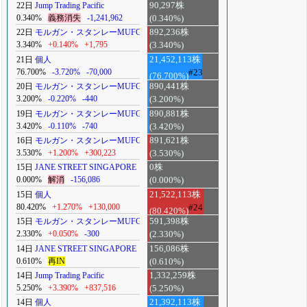
22日
Jump Trading Pacific
90,297株
0.340%
義務消失
-1,241,962
(0.340%)
22日
モルガン・スタンレーMUFG
892,236株
3.340%
+0.140%
+1,795
(3.340%)
21日
個人
21,452,113株
76.700%
-3.720%
-70,000
#23
(76.700%)
20日
モルガン・スタンレーMUFG
890,441株
3.200%
-0.220%
-440
(3.200%)
19日
モルガン・スタンレーMUFG
890,881株
3.420%
-0.110%
-740
(3.420%)
16日
モルガン・スタンレーMUFG
891,621株
3.530%
+1.200%
+300,223
(3.530%)
15日
JANE STREET SINGAPORE
0株
0.000%
解消
-156,086
(0.000%)
15日
個人
21,522,113株
80.420%
+1.270%
+130,000
#24
(80.420%)
15日
モルガン・スタンレーMUFG
591,398株
2.330%
+0.050%
-300
(2.330%)
14日
JANE STREET SINGAPORE
156,086株
0.610%
再IN
(0.610%)
14日
Jump Trading Pacific
1,332,259株
5.250%
+3.390%
+837,516
(5.250%)
14日
個人
21,392,113株