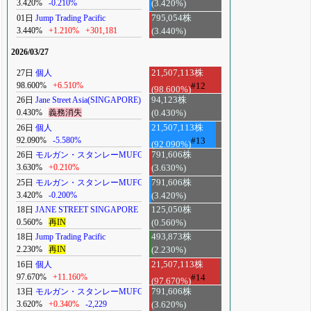
3.420%
-0.210%
(3.420%)
01日
Jump Trading Pacific
795,054株
3.440%
+1.210%
+301,181
(3.440%)
2026/03/27
27日
個人
21,507,113株
98.600%
+6.510%
#12
(98.600%)
26日
Jane Street Asia(SINGAPORE)
94,123株
0.430%
義務消失
(0.430%)
26日
個人
21,507,113株
92.090%
-5.580%
#13
(92.090%)
26日
モルガン・スタンレーMUFG
791,606株
3.630%
+0.210%
(3.630%)
25日
モルガン・スタンレーMUFG
791,606株
3.420%
-0.200%
(3.420%)
18日
JANE STREET SINGAPORE
125,050株
0.560%
再IN
(0.560%)
18日
Jump Trading Pacific
493,873株
2.230%
再IN
(2.230%)
16日
個人
21,507,113株
97.670%
+11.160%
#14
(97.670%)
13日
モルガン・スタンレーMUFG
791,606株
3.620%
+0.340%
-2,229
(3.620%)