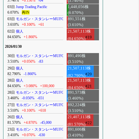
3.740%
+0.130%
-64
(3.740%)
03日
Jump Trading Pacific
1,448,056株
6.070%
再IN
(6.070%)
03日
モルガン・スタンレーMUFG
891,551株
3.610%
+0.100%
+61
(3.610%)
02日
個人
21,507,113株
84.650%
+1.860%
#19
(84.650%)
2026/01/30
30日
モルガン・スタンレーMUFG
891,490株
3.510%
+0.050%
-83
(3.510%)
29日
個人
21,507,113株
82.790%
-1.860%
#20
(82.790%)
28日
個人
21,507,113株
84.650%
+3.080%
+100,000
#21
(84.650%)
28日
モルガン・スタンレーMUFG
891,573株
3.460%
-0.050%
-651
(3.460%)
27日
モルガン・スタンレーMUFG
892,224株
3.510%
+0.100%
+618
(3.510%)
26日
個人
21,407,113株
81.570%
+4.870%
-45,000
#22
(81.570%)
23日
モルガン・スタンレーMUFG
891,606株
3.410%
+0.070%
-630
(3.410%)