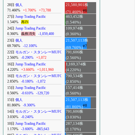
28日
個人
21,580,901株
71.460%
+1.700%
+73,788
#6
(71.460%)
27日
Jump Trading Pacific
463,452株
1.540%
再IN
(1.540%)
24日
Jump Trading Pacific
109,974株
0.360%
義務消失
-1,059,400
(0.360%)
23日
個人
21,507,113株
69.760%
-12.100%
#7
(69.760%)
22日
モルガン・スタンレーMUFG
791,606株
2.560%
-0.290%
+1,072
(2.560%)
16日
Jump Trading Pacific
1,169,374株
4.220%
+3.660%
+1,011,960
(4.220%)
16日
モルガン・スタンレーMUFG
790,534株
2.850%
-0.180%
-1,072
(2.850%)
15日
Jump Trading Pacific
157,414株
0.560%
-0.610%
-129,720
(0.560%)
15日
個人
21,507,113株
81.860%
-9.300%
#8
(81.860%)
14日
モルガン・スタンレーMUFG
791,606株
3.030%
-0.240%
(3.030%)
10日
Jump Trading Pacific
287,134株
1.170%
-3.600%
-865,643
(1.170%)