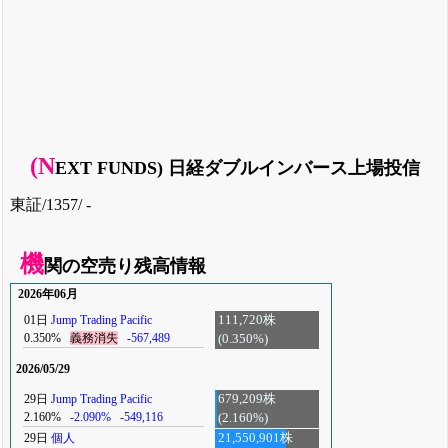
(N
EXT FUNDS) 日経ダブルインバース上場投信
東証/1357/ -
機
関の空売り残高情報
2026年06月
01日
Jump Trading Pacific
111,720株
0.350%
義務消失
-567,489
(0.350%)
2026/05/29
29日
Jump Trading Pacific
679,209株
2.160%
-2.090%
-549,116
(2.160%)
29日
個人
21,550,901株