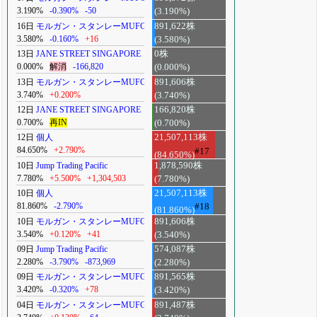
3.190%
-0.390%
-50
(3.190%)
16日
モルガン・スタンレーMUFG
891,622株
3.580%
-0.160%
+16
(3.580%)
13日
JANE STREET SINGAPORE
0株
0.000%
解消
-166,820
(0.000%)
13日
モルガン・スタンレーMUFG
891,606株
3.740%
+0.200%
(3.740%)
12日
JANE STREET SINGAPORE
166,820株
0.700%
再IN
(0.700%)
12日
個人
21,507,113株
84.650%
+2.790%
#17
(84.650%)
10日
Jump Trading Pacific
1,878,590株
7.780%
+5.500%
+1,304,503
(7.780%)
10日
個人
21,507,113株
81.860%
-2.790%
#18
(81.860%)
10日
モルガン・スタンレーMUFG
891,606株
3.540%
+0.120%
+41
(3.540%)
09日
Jump Trading Pacific
574,087株
2.280%
-3.790%
-873,969
(2.280%)
09日
モルガン・スタンレーMUFG
891,565株
3.420%
-0.320%
+78
(3.420%)
04日
モルガン・スタンレーMUFG
891,487株