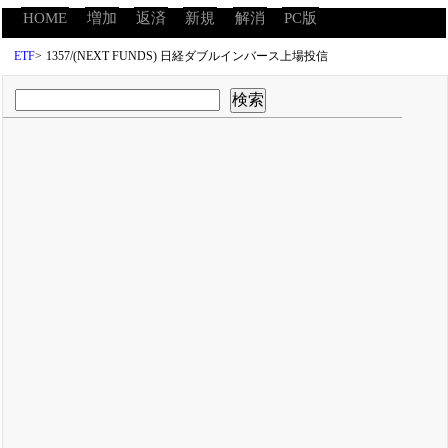
HOME
増加
返済
新規
解消
PC版
ETF
>
1357/(NEXT FUNDS) 日経ダブルインバース上場投信