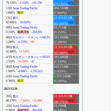
79.150%
-3.510%
-141,700
#25
(79.150%)
13日
Jump Trading Pacific
494,743株
1.860%
再IN
(1.860%)
13日
個人
21,533,813株
82.660%
-10.020%
#26
(82.660%)
09日
Jump Trading Pacific
81,711株
0.310%
義務消失
-364,003
(0.310%)
09日
モルガン・スタンレーMUFG
591,698株
2.280%
-0.270%
+92
(2.280%)
08日
個人
21,533,813株
92.680%
+2.510%
#27
(92.680%)
07日
モルガン・スタンレーMUFG
591,606株
2.550%
+0.150%
-47
(2.550%)
06日
Jump Trading Pacific
445,714株
1.920%
-4.640%
-1,107,452
(1.920%)
05日
Jump Trading Pacific
1,553,166株
6.560%
再IN
(6.560%)
2025/12/26
26日
個人
21,533,813株
90.170%
+7.060%
+25,000
#28
(90.170%)
22日
Jump Trading Pacific
95,786株
0.390%
義務消失
-846,998
(0.390%)