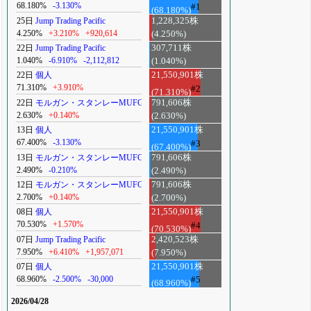
68.180%
-3.130%
#1
(68.180%)
25日
Jump Trading Pacific
1,228,325株
4.250%
+3.210%
+920,614
(4.250%)
22日
Jump Trading Pacific
307,711株
1.040%
-6.910%
-2,112,812
(1.040%)
22日
個人
21,550,901株
71.310%
+3.910%
#2
(71.310%)
22日
モルガン・スタンレーMUFG
791,606株
2.630%
+0.140%
(2.630%)
13日
個人
21,550,901株
67.400%
-3.130%
#3
(67.400%)
13日
モルガン・スタンレーMUFG
791,606株
2.490%
-0.210%
(2.490%)
12日
モルガン・スタンレーMUFG
791,606株
2.700%
+0.140%
(2.700%)
08日
個人
21,550,901株
70.530%
+1.570%
#4
(70.530%)
07日
Jump Trading Pacific
2,420,523株
7.950%
+6.410%
+1,957,071
(7.950%)
07日
個人
21,550,901株
68.960%
-2.500%
-30,000
#5
(68.960%)
2026/04/28