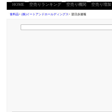
HOME
空売りランキング
空売り機関
空売り増加
食料品
>
(株)イートアンドホールディングス
>
逆日歩速報