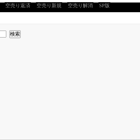
空売り返済
空売り新規
空売り解消
SP版