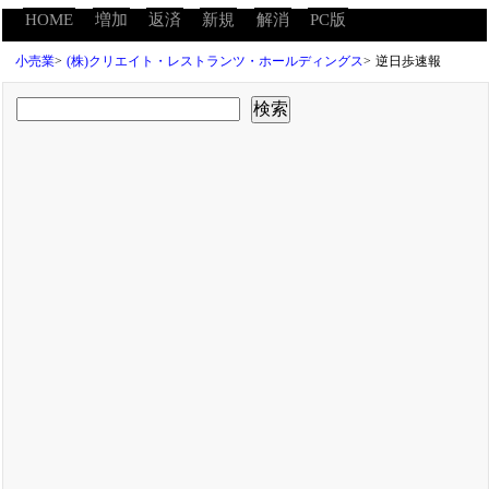
HOME
増加
返済
新規
解消
PC版
小売業
>
(株)クリエイト・レストランツ・ホールディングス
>
逆日歩速報