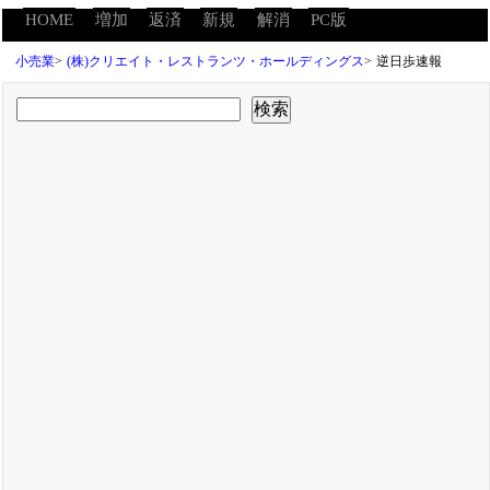
HOME
増加
返済
新規
解消
PC版
小売業
>
(株)クリエイト・レストランツ・ホールディングス
>
逆日歩速報