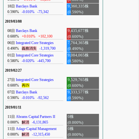
18日
Barclays Bank
9,360,335株
0.590%
-0.010%
-75,342
(0.590%)
2019/03/08
08日
Barclays Bank
9,435,677株
0.600%
+0.010%
+102,100
(0.600%)
06日
Integrated Core Strategies
7,764,365株
0.490%
義務消失
-1,319,700
(0.490%)
01日
Integrated Core Strategies
9,084,065株
0.580%
-0.020%
-445,700
(0.580%)
2019/02/27
27日
Integrated Core Strategies
9,529,765株
0.600%
再IN
(0.600%)
07日
Barclays Bank
9,333,577株
0.590%
-0.010%
-92,562
(0.590%)
2019/01/11
11日
Abrams Capital Partners II
0株
0.000%
解消
-6,131,865
(0.000%)
11日
Adage Capital Management
0株
0.000%
解消
-12,315,450
(0.000%)