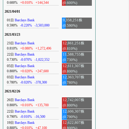
0.600%
+0.010%
+144,544
(0.600%)
2021/04/01
01日
Barclays Bank
9,358,251株
0.590%
-0.220%
-3,503,000
(0.590%)
2021/03/23
23日
Barclays Bank
12,861,251株
0.810%
+0.080%
+1,272,496
(0.810%)
22日
Barclays Bank
11,588,755株
0.730%
-0.070%
-1,022,552
(0.730%)
05日
Barclays Bank
12,611,307株
0.800%
+0.020%
+247,600
(0.800%)
03日
Barclays Bank
12,363,707株
0.780%
-0.020%
-378,300
(0.780%)
2021/02/26
26日
Barclays Bank
12,742,007株
0.800%
+0.010%
+135,700
(0.800%)
22日
Barclays Bank
12,606,307株
0.790%
-0.010%
-16,500
(0.790%)
19日
Barclays Bank
12,622,807株
0.800%
+0.010%
+47,100
(0.800%)