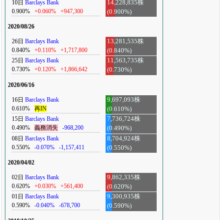
10日
Barclays Bank
14,228,835株
0.900%
+0.060%
+947,300
(0.900%)
2020/08/26
26日
Barclays Bank
13,281,535株
0.840%
+0.110%
+1,717,800
(0.840%)
25日
Barclays Bank
11,563,735株
0.730%
+0.120%
+1,866,642
(0.730%)
2020/06/16
16日
Barclays Bank
9,697,093株
0.610%
再IN
(0.610%)
15日
Barclays Bank
7,736,724株
0.490%
義務消失
-968,200
(0.490%)
08日
Barclays Bank
8,704,924株
0.550%
-0.070%
-1,157,411
(0.550%)
2020/04/02
02日
Barclays Bank
9,862,335株
0.620%
+0.030%
+561,400
(0.620%)
01日
Barclays Bank
9,300,935株
0.590%
-0.040%
-678,700
(0.590%)