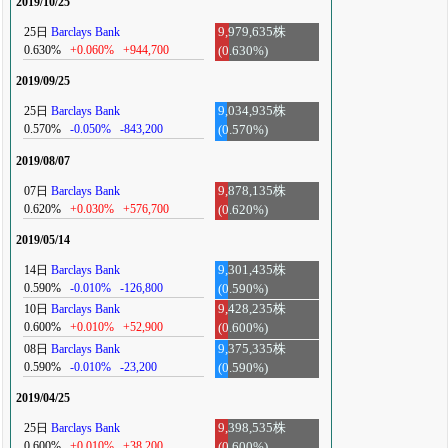
2019/10/25
25日
Barclays Bank
9,979,635株
0.630%
+0.060%
+944,700
(0.630%)
2019/09/25
25日
Barclays Bank
9,034,935株
0.570%
-0.050%
-843,200
(0.570%)
2019/08/07
07日
Barclays Bank
9,878,135株
0.620%
+0.030%
+576,700
(0.620%)
2019/05/14
14日
Barclays Bank
9,301,435株
0.590%
-0.010%
-126,800
(0.590%)
10日
Barclays Bank
9,428,235株
0.600%
+0.010%
+52,900
(0.600%)
08日
Barclays Bank
9,375,335株
0.590%
-0.010%
-23,200
(0.590%)
2019/04/25
25日
Barclays Bank
9,398,535株
0.600%
+0.010%
+38,200
(0.600%)