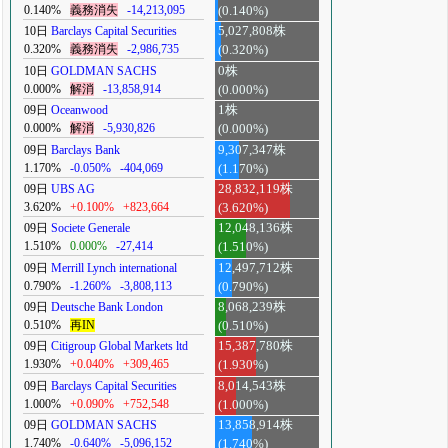
0.140%
義務消失
-14,213,095
(0.140%)
10日
Barclays Capital Securities
5,027,808株
0.320%
義務消失
-2,986,735
(0.320%)
10日
GOLDMAN SACHS
0株
0.000%
解消
-13,858,914
(0.000%)
09日
Oceanwood
1株
0.000%
解消
-5,930,826
(0.000%)
09日
Barclays Bank
9,307,347株
1.170%
-0.050%
-404,069
(1.170%)
09日
UBS AG
28,832,119株
3.620%
+0.100%
+823,664
(3.620%)
09日
Societe Generale
12,048,136株
1.510%
0.000%
-27,414
(1.510%)
09日
Merrill Lynch international
12,497,712株
0.790%
-1.260%
-3,808,113
(0.790%)
09日
Deutsche Bank London
8,068,239株
0.510%
再IN
(0.510%)
09日
Citigroup Global Markets ltd
15,387,780株
1.930%
+0.040%
+309,465
(1.930%)
09日
Barclays Capital Securities
8,014,543株
1.000%
+0.090%
+752,548
(1.000%)
09日
GOLDMAN SACHS
13,858,914株
1.740%
-0.640%
-5,096,152
(1.740%)