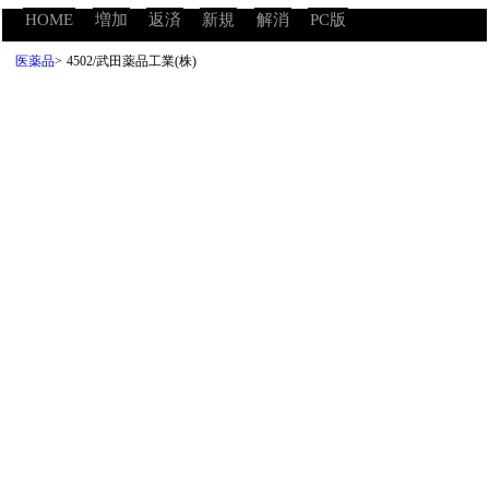
HOME
増加
返済
新規
解消
PC版
医薬品
>
4502/武田薬品工業(株)