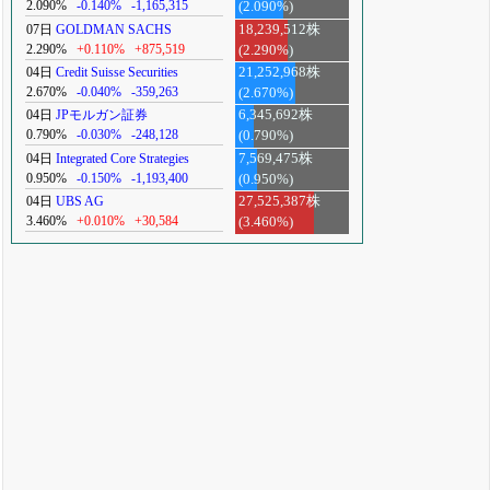
2.090%
-0.140%
-1,165,315
(2.090%)
07日
GOLDMAN SACHS
18,239,512株
2.290%
+0.110%
+875,519
(2.290%)
04日
Credit Suisse Securities
21,252,968株
2.670%
-0.040%
-359,263
(2.670%)
04日
JPモルガン証券
6,345,692株
0.790%
-0.030%
-248,128
(0.790%)
04日
Integrated Core Strategies
7,569,475株
0.950%
-0.150%
-1,193,400
(0.950%)
04日
UBS AG
27,525,387株
3.460%
+0.010%
+30,584
(3.460%)