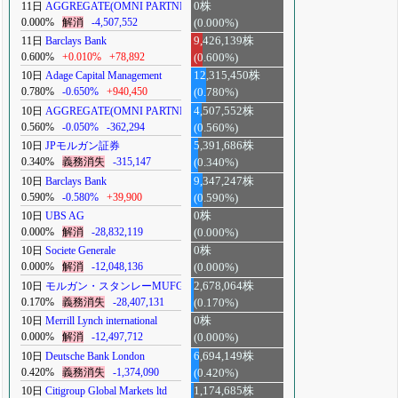
11日
AGGREGATE(OMNI PARTNERS)
0株
0.000%
解消
-4,507,552
(0.000%)
11日
Barclays Bank
9,426,139株
0.600%
+0.010%
+78,892
(0.600%)
10日
Adage Capital Management
12,315,450株
0.780%
-0.650%
+940,450
(0.780%)
10日
AGGREGATE(OMNI PARTNERS)
4,507,552株
0.560%
-0.050%
-362,294
(0.560%)
10日
JPモルガン証券
5,391,686株
0.340%
義務消失
-315,147
(0.340%)
10日
Barclays Bank
9,347,247株
0.590%
-0.580%
+39,900
(0.590%)
10日
UBS AG
0株
0.000%
解消
-28,832,119
(0.000%)
10日
Societe Generale
0株
0.000%
解消
-12,048,136
(0.000%)
10日
モルガン・スタンレーMUFG
2,678,064株
0.170%
義務消失
-28,407,131
(0.170%)
10日
Merrill Lynch international
0株
0.000%
解消
-12,497,712
(0.000%)
10日
Deutsche Bank London
6,694,149株
0.420%
義務消失
-1,374,090
(0.420%)
10日
Citigroup Global Markets ltd
1,174,685株