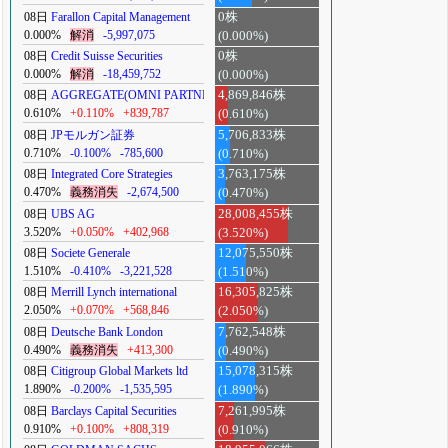
08日
Farallon Capital Management
0株
0.000%
解消
-5,997,075
(0.000%)
08日
Credit Suisse Securities
0株
0.000%
解消
-18,459,752
(0.000%)
08日
AGGREGATE(OMNI PARTNERS)
4,869,846株
0.610%
+0.110%
+839,787
(0.610%)
08日
JPモルガン証券
5,706,833株
0.710%
-0.100%
-785,600
(0.710%)
08日
Integrated Core Strategies
3,763,175株
0.470%
義務消失
-2,674,500
(0.470%)
08日
UBS AG
28,008,455株
3.520%
+0.050%
+402,968
(3.520%)
08日
Societe Generale
12,075,550株
1.510%
-0.410%
-3,221,528
(1.510%)
08日
Merrill Lynch international
16,305,825株
2.050%
+0.070%
+568,846
(2.050%)
08日
Deutsche Bank London
7,762,548株
0.490%
義務消失
+413,300
(0.490%)
08日
Citigroup Global Markets ltd
15,078,315株
1.890%
-0.200%
-1,535,595
(1.890%)
08日
Barclays Capital Securities
7,261,995株
0.910%
+0.100%
+808,319
(0.910%)