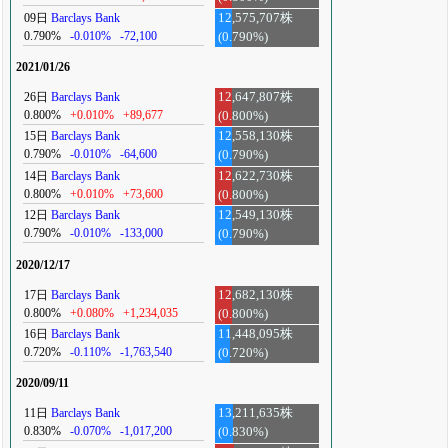
09日
Barclays Bank
12,575,707株
0.790%
-0.010%
-72,100
(0.790%)
2021/01/26
26日
Barclays Bank
12,647,807株
0.800%
+0.010%
+89,677
(0.800%)
15日
Barclays Bank
12,558,130株
0.790%
-0.010%
-64,600
(0.790%)
14日
Barclays Bank
12,622,730株
0.800%
+0.010%
+73,600
(0.800%)
12日
Barclays Bank
12,549,130株
0.790%
-0.010%
-133,000
(0.790%)
2020/12/17
17日
Barclays Bank
12,682,130株
0.800%
+0.080%
+1,234,035
(0.800%)
16日
Barclays Bank
11,448,095株
0.720%
-0.110%
-1,763,540
(0.720%)
2020/09/11
11日
Barclays Bank
13,211,635株
0.830%
-0.070%
-1,017,200
(0.830%)