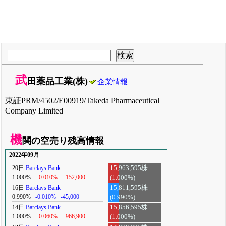
武
田薬品工業(株)
企業情報
東証PRM/4502/E00919/Takeda Pharmaceutical
Company Limited
機
関の空売り残高情報
2022年09月
20日
Barclays Bank
15,963,595株
1.000%
+0.010%
+152,000
(1.000%)
16日
Barclays Bank
15,811,595株
0.990%
-0.010%
-45,000
(0.990%)
14日
Barclays Bank
15,856,595株
1.000%
+0.060%
+966,900
(1.000%)