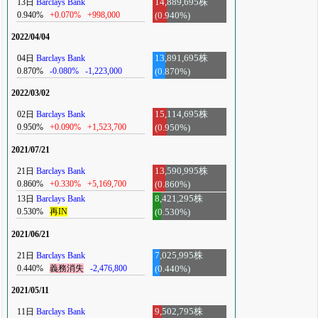
13日
Barclays Bank
14,889,695株
0.940%
+0.070%
+998,000
(0.940%)
2022/04/04
04日
Barclays Bank
13,891,695株
0.870%
-0.080%
-1,223,000
(0.870%)
2022/03/02
02日
Barclays Bank
15,114,695株
0.950%
+0.090%
+1,523,700
(0.950%)
2021/07/21
21日
Barclays Bank
13,590,995株
0.860%
+0.330%
+5,169,700
(0.860%)
13日
Barclays Bank
8,421,295株
0.530%
再IN
(0.530%)
2021/06/21
21日
Barclays Bank
7,025,995株
0.440%
義務消失
-2,476,800
(0.440%)
2021/05/11
11日
Barclays Bank
9,502,795株