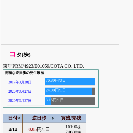
コ
タ(株)
東証PRM/4923/E01059/COTA CO.,LTD.
高額な逆日歩の発生履歴
76.80円/3日
2017年3月28日
24.00円/1日
2026年3月27日
3.15円/1日
2025年3月27日
日付
逆日歩
買残/売残
16100
株
0.05
円/1日
4/14
74000
株