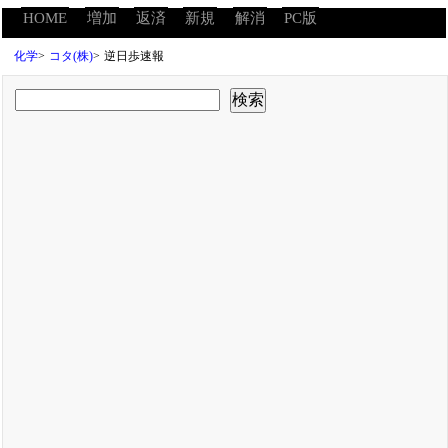
HOME
増加
返済
新規
解消
PC版
化学
>
コタ(株)
>
逆日歩速報