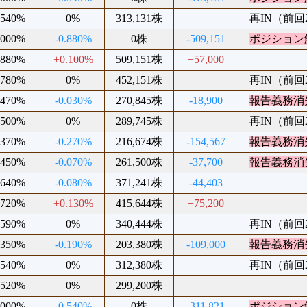
.540%
0%
313,131株
再IN（前回20
.000%
-0.880%
0株
-509,151
ポジション
.880%
+0.100%
509,151株
+57,000
.780%
0%
452,151株
再IN（前回20
.470%
-0.030%
270,845株
-18,900
報告義務消
.500%
0%
289,745株
再IN（前回20
.370%
-0.270%
216,674株
-154,567
報告義務消
.450%
-0.070%
261,500株
-37,700
報告義務消
.640%
-0.080%
371,241株
-44,403
.720%
+0.130%
415,644株
+75,200
.590%
0%
340,444株
再IN（前回20
.350%
-0.190%
203,380株
-109,000
報告義務消
.540%
0%
312,380株
再IN（前回20
.520%
0%
299,200株
.000%
-0.540%
0株
-311,821
ポジション