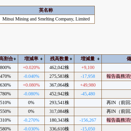
英名称
Mitsui Mining and Smelting Company, Limited
高割合
増減率
残高数量
増減量
.800%
+0.020%
462,042株
+9,100
.470%
-0.040%
275,583株
-17,958
報告義務消
.630%
+0.080%
367,064株
+49,980
.780%
-0.080%
452,942株
-45,480
.510%
0%
293,541株
再IN（前回20
.550%
0%
317,084株
再IN（前回20
.310%
-0.270%
180,343株
-156,267
報告義務消
.580%
-0.030%
336,610株
-15,050