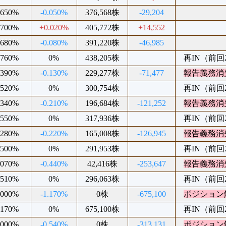
.650%
-0.050%
376,568株
-29,204
.700%
+0.020%
405,772株
+14,552
.680%
-0.080%
391,220株
-46,985
.760%
0%
438,205株
再IN（前回20
.390%
-0.130%
229,277株
-71,477
報告義務消
.520%
0%
300,754株
再IN（前回20
.340%
-0.210%
196,684株
-121,252
報告義務消
.550%
0%
317,936株
再IN（前回20
.280%
-0.220%
165,008株
-126,945
報告義務消
.500%
0%
291,953株
再IN（前回20
.070%
-0.440%
42,416株
-253,647
報告義務消
.510%
0%
296,063株
再IN（前回20
.000%
-1.170%
0株
-675,100
ポジション
.170%
0%
675,100株
再IN（前回20
.000%
-0.540%
0株
-313,131
ポジション