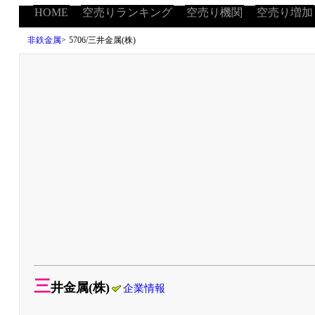
HOME
空売りランキング
空売り機関
空売り増加
非鉄金属
>
5706/三井金属(株)
三
井金属(株)
企業情報