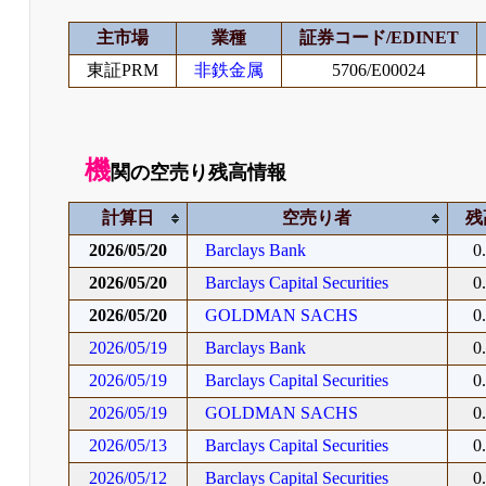
主市場
業種
証券コード/EDINET
東証PRM
非鉄金属
5706/E00024
機
関の空売り残高情報
計算日
空売り者
残
2026/05/20
Barclays Bank
0
2026/05/20
Barclays Capital Securities
0
2026/05/20
GOLDMAN SACHS
0
2026/05/19
Barclays Bank
0
2026/05/19
Barclays Capital Securities
0
2026/05/19
GOLDMAN SACHS
0
2026/05/13
Barclays Capital Securities
0
2026/05/12
Barclays Capital Securities
0