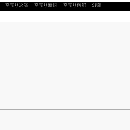
空売り返済
空売り新規
空売り解消
SP版