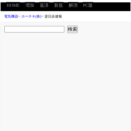
HOME
増加
返済
新規
解消
PC版
電気機器
>
ホーチキ(株)
>
逆日歩速報