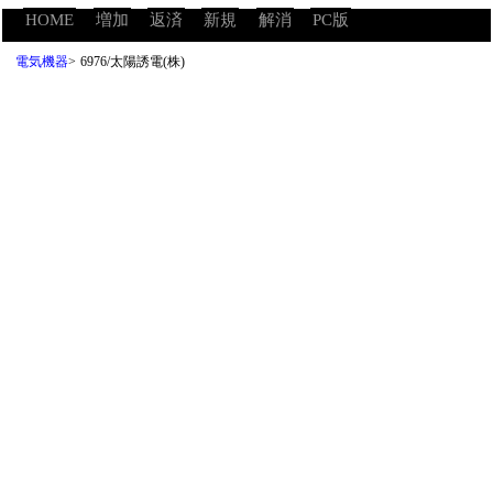
HOME
増加
返済
新規
解消
PC版
電気機器
>
6976/太陽誘電(株)