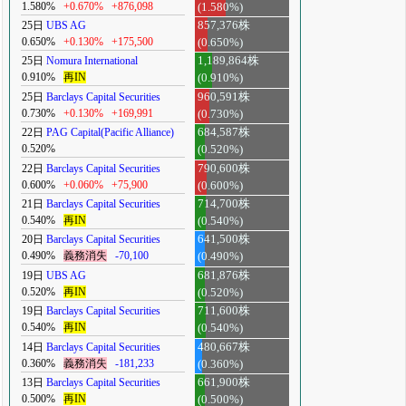
1.580%
+0.670%
+876,098
(1.580%)
25日
UBS AG
857,376株
0.650%
+0.130%
+175,500
(0.650%)
25日
Nomura International
1,189,864株
0.910%
再IN
(0.910%)
25日
Barclays Capital Securities
960,591株
0.730%
+0.130%
+169,991
(0.730%)
22日
PAG Capital(Pacific Alliance)
684,587株
0.520%
(0.520%)
22日
Barclays Capital Securities
790,600株
0.600%
+0.060%
+75,900
(0.600%)
21日
Barclays Capital Securities
714,700株
0.540%
再IN
(0.540%)
20日
Barclays Capital Securities
641,500株
0.490%
義務消失
-70,100
(0.490%)
19日
UBS AG
681,876株
0.520%
再IN
(0.520%)
19日
Barclays Capital Securities
711,600株
0.540%
再IN
(0.540%)
14日
Barclays Capital Securities
480,667株
0.360%
義務消失
-181,233
(0.360%)
13日
Barclays Capital Securities
661,900株
0.500%
再IN
(0.500%)