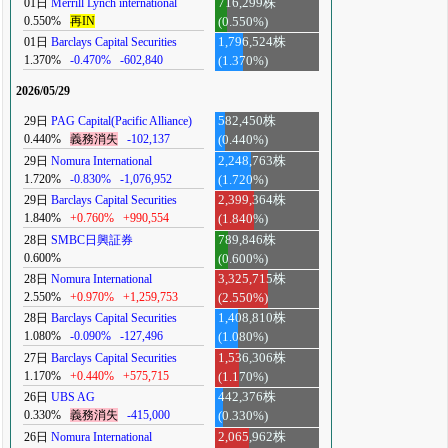
01日
Merrill Lynch international
716,299株
0.550%
再IN
(0.550%)
01日
Barclays Capital Securities
1,796,524株
1.370%
-0.470%
-602,840
(1.370%)
2026/05/29
29日
PAG Capital(Pacific Alliance)
582,450株
0.440%
義務消失
-102,137
(0.440%)
29日
Nomura International
2,248,763株
1.720%
-0.830%
-1,076,952
(1.720%)
29日
Barclays Capital Securities
2,399,364株
1.840%
+0.760%
+990,554
(1.840%)
28日
SMBC日興証券
789,846株
0.600%
(0.600%)
28日
Nomura International
3,325,715株
2.550%
+0.970%
+1,259,753
(2.550%)
28日
Barclays Capital Securities
1,408,810株
1.080%
-0.090%
-127,496
(1.080%)
27日
Barclays Capital Securities
1,536,306株
1.170%
+0.440%
+575,715
(1.170%)
26日
UBS AG
442,376株
0.330%
義務消失
-415,000
(0.330%)
26日
Nomura International
2,065,962株