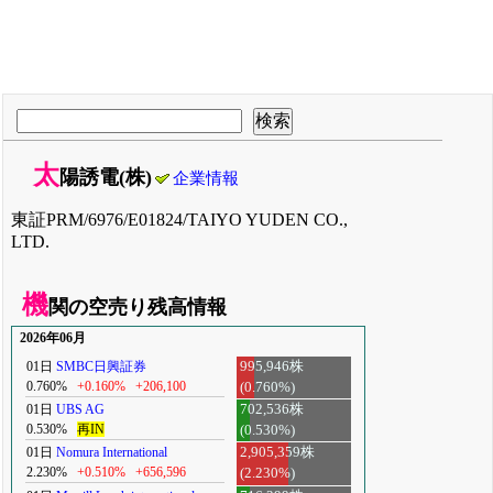
太
陽誘電(株)
企業情報
東証PRM/6976/E01824/TAIYO YUDEN CO.,
LTD.
機
関の空売り残高情報
2026年06月
01日
SMBC日興証券
995,946株
0.760%
+0.160%
+206,100
(0.760%)
01日
UBS AG
702,536株
0.530%
再IN
(0.530%)
01日
Nomura International
2,905,359株
2.230%
+0.510%
+656,596
(2.230%)