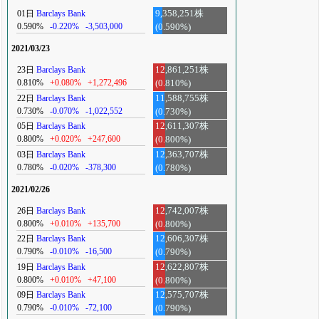
01日
Barclays Bank
9,358,251株
0.590%
-0.220%
-3,503,000
(0.590%)
2021/03/23
23日
Barclays Bank
12,861,251株
0.810%
+0.080%
+1,272,496
(0.810%)
22日
Barclays Bank
11,588,755株
0.730%
-0.070%
-1,022,552
(0.730%)
05日
Barclays Bank
12,611,307株
0.800%
+0.020%
+247,600
(0.800%)
03日
Barclays Bank
12,363,707株
0.780%
-0.020%
-378,300
(0.780%)
2021/02/26
26日
Barclays Bank
12,742,007株
0.800%
+0.010%
+135,700
(0.800%)
22日
Barclays Bank
12,606,307株
0.790%
-0.010%
-16,500
(0.790%)
19日
Barclays Bank
12,622,807株
0.800%
+0.010%
+47,100
(0.800%)
09日
Barclays Bank
12,575,707株
0.790%
-0.010%
-72,100
(0.790%)