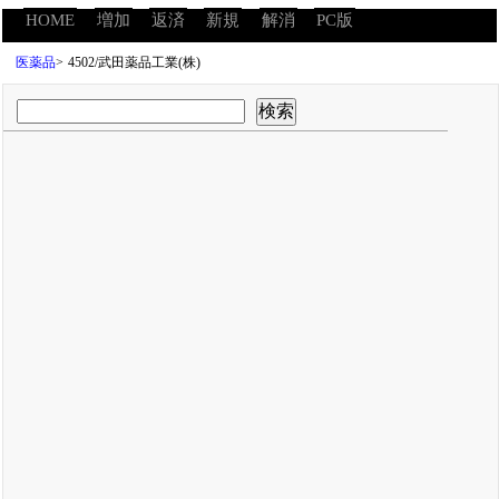
HOME
増加
返済
新規
解消
PC版
医薬品
>
4502/武田薬品工業(株)