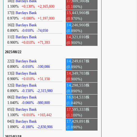
18日
Barclays Bank
17,609,560株
1.100%
+0.130%
+2,165,600
(1.100%)
17日
Barclays Bank
15,443,960株
0.970%
+0.080%
+1,197,000
(0.970%)
16日
Barclays Bank
14,246,960株
0.890%
-0.010%
-74,050
(0.890%)
11日
Barclays Bank
14,321,010株
0.900%
+0.010%
+71,393
(0.900%)
2025/08/22
22日
Barclays Bank
14,249,617株
0.890%
-0.010%
-100,086
(0.890%)
13日
Barclays Bank
14,349,703株
0.900%
+0.010%
+51,150
(0.900%)
12日
Barclays Bank
14,298,553株
0.890%
-0.150%
-2,315,980
(0.890%)
06日
Barclays Bank
16,614,533株
1.040%
-0.060%
-980,800
(1.040%)
05日
Barclays Bank
17,595,333株
1.100%
+0.010%
+165,442
(1.100%)
04日
Barclays Bank
17,429,891株
1.090%
-0.180%
-2,830,906
(1.090%)
2025/02/18