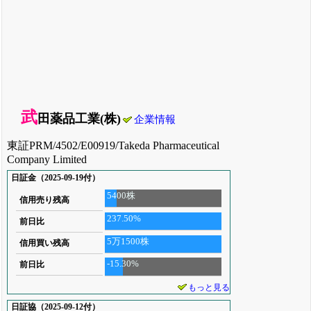
武
田薬品工業(株)
企業情報
東証PRM/4502/E00919/Takeda Pharmaceutical
Company Limited
日証金（2025-09-19付）
5400株
信用売り残高
237.50%
前日比
5万1500株
信用買い残高
-15.30%
前日比
もっと見る
日証協（2025-09-12付）