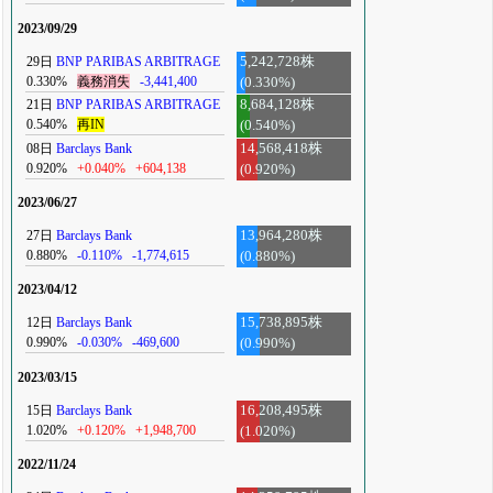
2023/09/29
29日
BNP PARIBAS ARBITRAGE
5,242,728株
0.330%
義務消失
-3,441,400
(0.330%)
21日
BNP PARIBAS ARBITRAGE
8,684,128株
0.540%
再IN
(0.540%)
08日
Barclays Bank
14,568,418株
0.920%
+0.040%
+604,138
(0.920%)
2023/06/27
27日
Barclays Bank
13,964,280株
0.880%
-0.110%
-1,774,615
(0.880%)
2023/04/12
12日
Barclays Bank
15,738,895株
0.990%
-0.030%
-469,600
(0.990%)
2023/03/15
15日
Barclays Bank
16,208,495株
1.020%
+0.120%
+1,948,700
(1.020%)
2022/11/24