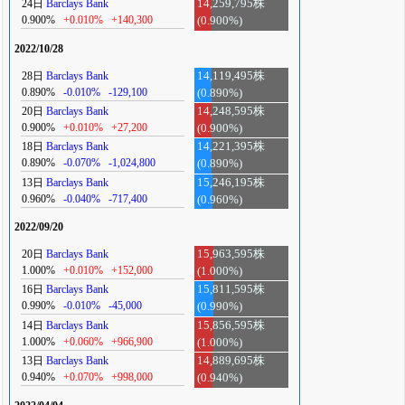
24日
Barclays Bank
14,259,795株
0.900%
+0.010%
+140,300
(0.900%)
2022/10/28
28日
Barclays Bank
14,119,495株
0.890%
-0.010%
-129,100
(0.890%)
20日
Barclays Bank
14,248,595株
0.900%
+0.010%
+27,200
(0.900%)
18日
Barclays Bank
14,221,395株
0.890%
-0.070%
-1,024,800
(0.890%)
13日
Barclays Bank
15,246,195株
0.960%
-0.040%
-717,400
(0.960%)
2022/09/20
20日
Barclays Bank
15,963,595株
1.000%
+0.010%
+152,000
(1.000%)
16日
Barclays Bank
15,811,595株
0.990%
-0.010%
-45,000
(0.990%)
14日
Barclays Bank
15,856,595株
1.000%
+0.060%
+966,900
(1.000%)
13日
Barclays Bank
14,889,695株
0.940%
+0.070%
+998,000
(0.940%)