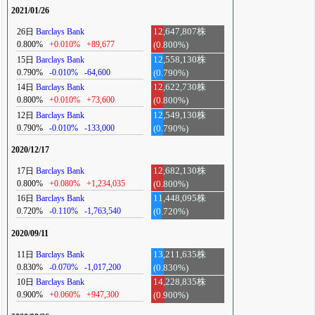
2021/01/26
26日
Barclays Bank
12,647,807株
0.800%
+0.010%
+89,677
(0.800%)
15日
Barclays Bank
12,558,130株
0.790%
-0.010%
-64,600
(0.790%)
14日
Barclays Bank
12,622,730株
0.800%
+0.010%
+73,600
(0.800%)
12日
Barclays Bank
12,549,130株
0.790%
-0.010%
-133,000
(0.790%)
2020/12/17
17日
Barclays Bank
12,682,130株
0.800%
+0.080%
+1,234,035
(0.800%)
16日
Barclays Bank
11,448,095株
0.720%
-0.110%
-1,763,540
(0.720%)
2020/09/11
11日
Barclays Bank
13,211,635株
0.830%
-0.070%
-1,017,200
(0.830%)
10日
Barclays Bank
14,228,835株
0.900%
+0.060%
+947,300
(0.900%)