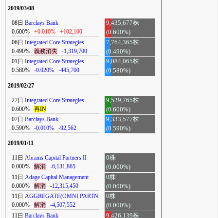
2019/03/08
08日
Barclays Bank
9,435,677株
0.600%
+0.010%
+102,100
(0.600%)
06日
Integrated Core Strategies
7,764,365株
0.490%
義務消失
-1,319,700
(0.490%)
01日
Integrated Core Strategies
9,084,065株
0.580%
-0.020%
-445,700
(0.580%)
2019/02/27
27日
Integrated Core Strategies
9,529,765株
0.600%
再IN
(0.600%)
07日
Barclays Bank
9,333,577株
0.590%
-0.010%
-92,562
(0.590%)
2019/01/11
11日
Abrams Capital Partners II
0株
0.000%
解消
-6,131,865
(0.000%)
11日
Adage Capital Management
0株
0.000%
解消
-12,315,450
(0.000%)
11日
AGGREGATE(OMNI PARTNERS)
0株
0.000%
解消
-4,507,552
(0.000%)
11日
Barclays Bank
9,426,139株