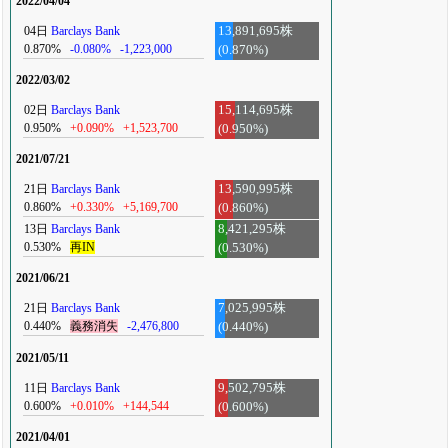
2022/04/04
04日
Barclays Bank
13,891,695株
0.870%
-0.080%
-1,223,000
(0.870%)
2022/03/02
02日
Barclays Bank
15,114,695株
0.950%
+0.090%
+1,523,700
(0.950%)
2021/07/21
21日
Barclays Bank
13,590,995株
0.860%
+0.330%
+5,169,700
(0.860%)
13日
Barclays Bank
8,421,295株
0.530%
再IN
(0.530%)
2021/06/21
21日
Barclays Bank
7,025,995株
0.440%
義務消失
-2,476,800
(0.440%)
2021/05/11
11日
Barclays Bank
9,502,795株
0.600%
+0.010%
+144,544
(0.600%)
2021/04/01