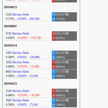
2019/09/25
25日
Barclays Bank
9,034,935株
0.570%
-0.050%
-843,200
(0.570%)
2019/08/07
07日
Barclays Bank
9,878,135株
0.620%
+0.030%
+576,700
(0.620%)
2019/05/14
14日
Barclays Bank
9,301,435株
0.590%
-0.010%
-126,800
(0.590%)
10日
Barclays Bank
9,428,235株
0.600%
+0.010%
+52,900
(0.600%)
08日
Barclays Bank
9,375,335株
0.590%
-0.010%
-23,200
(0.590%)
2019/04/25
25日
Barclays Bank
9,398,535株
0.600%
+0.010%
+38,200
(0.600%)
18日
Barclays Bank
9,360,335株
0.590%
-0.010%
-75,342
(0.590%)