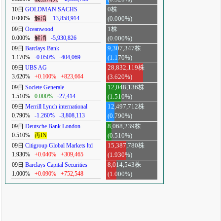
10日
GOLDMAN SACHS
0株
0.000%
解消
-13,858,914
(0.000%)
09日
Oceanwood
1株
0.000%
解消
-5,930,826
(0.000%)
09日
Barclays Bank
9,307,347株
1.170%
-0.050%
-404,069
(1.170%)
09日
UBS AG
28,832,119株
3.620%
+0.100%
+823,664
(3.620%)
09日
Societe Generale
12,048,136株
1.510%
0.000%
-27,414
(1.510%)
09日
Merrill Lynch international
12,497,712株
0.790%
-1.260%
-3,808,113
(0.790%)
09日
Deutsche Bank London
8,068,239株
0.510%
再IN
(0.510%)
09日
Citigroup Global Markets ltd
15,387,780株
1.930%
+0.040%
+309,465
(1.930%)
09日
Barclays Capital Securities
8,014,543株
1.000%
+0.090%
+752,548
(1.000%)