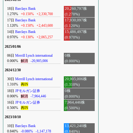
18日
Barclays Bank
20,260,797株
1.270%
+0.150%
+2,330,700
(1.270%)
17日
Barclays Bank
17,930,097株
1.120%
+0.150%
+2,443,600
(1.120%)
14日
Barclays Bank
15,486,497株
0.970%
+0.130%
+2,065,257
(0.970%)
2025/01/06
06日
Merrill Lynch international
0株
0.000%
解消
-20,905,006
(0.000%)
2024/12/30
30日
Merrill Lynch international
20,905,006株
1.310%
再IN
(1.310%)
18日
JPモルガン証券
0株
0.000%
解消
-7,964,446
(0.000%)
16日
JPモルガン証券
7,964,446株
0.500%
再IN
(0.500%)
2023/10/10
10日
Barclays Bank
13,421,240株
0.840%
-0.080%
-1,147,178
(0.840%)