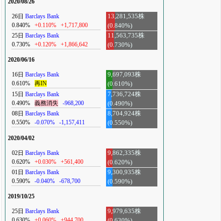
2020/08/26
26日
Barclays Bank
13,281,535株
0.840%
+0.110%
+1,717,800
(0.840%)
25日
Barclays Bank
11,563,735株
0.730%
+0.120%
+1,866,642
(0.730%)
2020/06/16
16日
Barclays Bank
9,697,093株
0.610%
再IN
(0.610%)
15日
Barclays Bank
7,736,724株
0.490%
義務消失
-968,200
(0.490%)
08日
Barclays Bank
8,704,924株
0.550%
-0.070%
-1,157,411
(0.550%)
2020/04/02
02日
Barclays Bank
9,862,335株
0.620%
+0.030%
+561,400
(0.620%)
01日
Barclays Bank
9,300,935株
0.590%
-0.040%
-678,700
(0.590%)
2019/10/25
25日
Barclays Bank
9,979,635株
0.630%
+0.060%
+944,700
(0.630%)