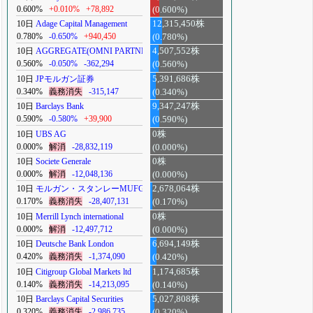
0.600%
+0.010%
+78,892
(0.600%)
10日
Adage Capital Management
12,315,450株
0.780%
-0.650%
+940,450
(0.780%)
10日
AGGREGATE(OMNI PARTNERS)
4,507,552株
0.560%
-0.050%
-362,294
(0.560%)
10日
JPモルガン証券
5,391,686株
0.340%
義務消失
-315,147
(0.340%)
10日
Barclays Bank
9,347,247株
0.590%
-0.580%
+39,900
(0.590%)
10日
UBS AG
0株
0.000%
解消
-28,832,119
(0.000%)
10日
Societe Generale
0株
0.000%
解消
-12,048,136
(0.000%)
10日
モルガン・スタンレーMUFG
2,678,064株
0.170%
義務消失
-28,407,131
(0.170%)
10日
Merrill Lynch international
0株
0.000%
解消
-12,497,712
(0.000%)
10日
Deutsche Bank London
6,694,149株
0.420%
義務消失
-1,374,090
(0.420%)
10日
Citigroup Global Markets ltd
1,174,685株
0.140%
義務消失
-14,213,095
(0.140%)
10日
Barclays Capital Securities
5,027,808株
0.320%
義務消失
-2,986,735
(0.320%)