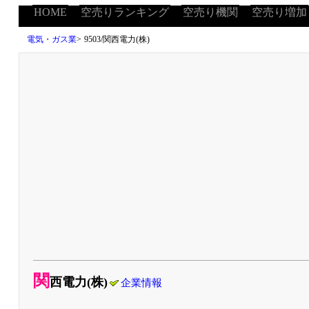
HOME
空売りランキング
空売り機関
空売り増加
電気・ガス業
>
9503/関西電力(株)
関
西電力(株)
企業情報