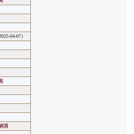
失
25-04-07）
失
解消