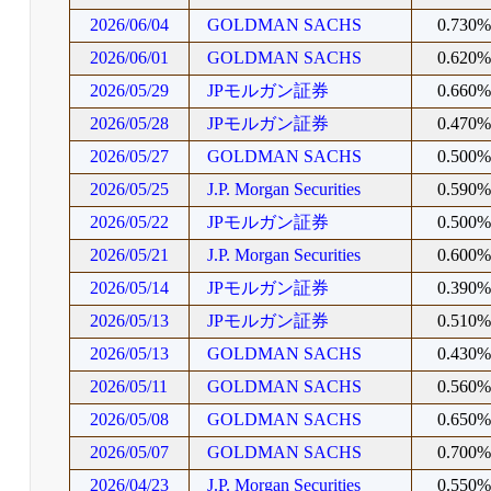
2026/06/04
GOLDMAN SACHS
0.730
2026/06/01
GOLDMAN SACHS
0.620
2026/05/29
JPモルガン証券
0.660
2026/05/28
JPモルガン証券
0.470
2026/05/27
GOLDMAN SACHS
0.500
2026/05/25
J.P. Morgan Securities
0.590
2026/05/22
JPモルガン証券
0.500
2026/05/21
J.P. Morgan Securities
0.600
2026/05/14
JPモルガン証券
0.390
2026/05/13
JPモルガン証券
0.510
2026/05/13
GOLDMAN SACHS
0.430
2026/05/11
GOLDMAN SACHS
0.560
2026/05/08
GOLDMAN SACHS
0.650
2026/05/07
GOLDMAN SACHS
0.700
2026/04/23
J.P. Morgan Securities
0.550