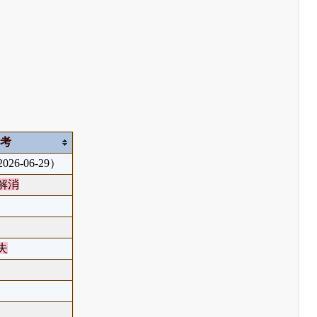
備考
26-06-29）
解消
失