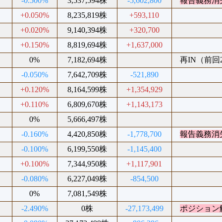
%
-0.500%
3,537,594株
-5,602,800
報告義務消
%
+0.050%
8,235,819株
+593,110
%
+0.020%
9,140,394株
+320,700
%
+0.150%
8,819,694株
+1,637,000
%
0%
7,182,694株
再IN（前回20
%
-0.050%
7,642,709株
-521,890
%
+0.120%
8,164,599株
+1,354,929
%
+0.110%
6,809,670株
+1,143,173
%
0%
5,666,497株
%
-0.160%
4,420,850株
-1,778,700
報告義務消
%
-0.100%
6,199,550株
-1,145,400
%
+0.100%
7,344,950株
+1,117,901
%
-0.080%
6,227,049株
-854,500
%
0%
7,081,549株
%
-2.490%
0株
-27,173,499
ポジション