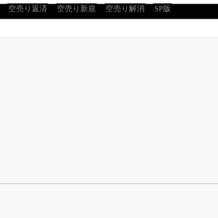
空売り返済
空売り新規
空売り解消
SP版