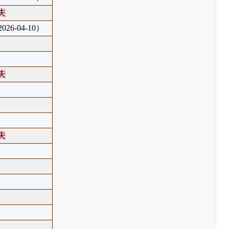
失
26-04-10）
失
失