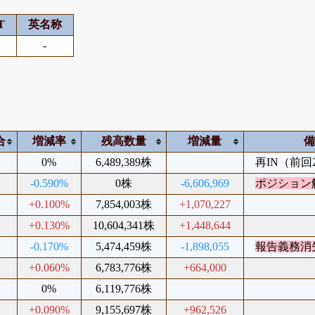
T
英名称
-
合
増減率
残高数量
増減量
%
0%
6,489,389株
再IN（前回20
%
-0.590%
0株
-6,606,969
ポジション
%
+0.100%
7,854,003株
+1,070,227
%
+0.130%
10,604,341株
+1,448,644
%
-0.170%
5,474,459株
-1,898,055
報告義務消
%
+0.060%
6,783,776株
+664,000
%
0%
6,119,776株
%
+0.090%
9,155,697株
+962,526